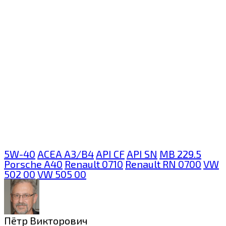
5W-40
ACEA A3/B4
API CF
API SN
MB 229.5
Porsche A40
Renault 0710
Renault RN 0700
VW
502 00
VW 505 00
Пётр Викторович