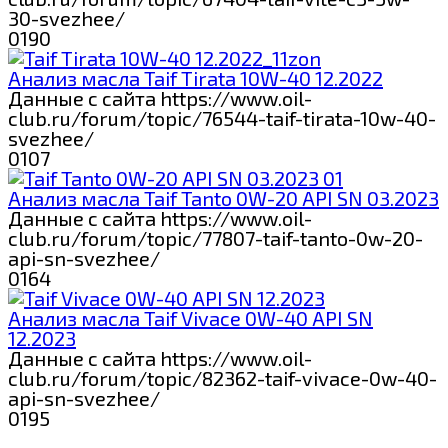
30-svezhee/
0
190
Анализ масла Taif Tirata 10W-40 12.2022
Данные с сайта https://www.oil-
club.ru/forum/topic/76544-taif-tirata-10w-40-
svezhee/
0
107
Анализ масла Taif Tanto 0W-20 API SN 03.2023
Данные с сайта https://www.oil-
club.ru/forum/topic/77807-taif-tanto-0w-20-
api-sn-svezhee/
0
164
Анализ масла Taif Vivace 0W-40 API SN
12.2023
Данные с сайта https://www.oil-
club.ru/forum/topic/82362-taif-vivace-0w-40-
api-sn-svezhee/
0
195