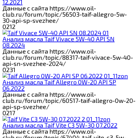
12.2021
Данные с сайта https://www.oil-
club.ru/forum/topic/56503-taif-allegro-5w-
30-api-sp-svezhee/
0
212
Анализ масла Taif Vivace 5W-40 API SN
08.2024
Данные с сайта https://www.oil-
club.ru/forum/topic/88317-taif-vivace-5w-40-
api-sn-svezhee-2024/
0
231
Анализ масла Taif Allegro 0W-20 API SP
06.2022
Данные с сайта https://www.oil-
club.ru/forum/topic/60517-taif-allegro-0w-20-
api-sp-svezhee/
0
217
Анализ масла Taif Vite C3 5W-30 07.2022
Данные с сайта https://www.oil-
club.ru/forum/topic/67404-taif-vite-c3-5w-