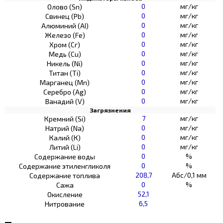
0
мг/кг
Олово (Sn)
0
мг/кг
Свинец (Pb)
0
мг/кг
Алюминий (AI)
0
мг/кг
Железо (Fe)
0
мг/кг
Хром (Сг)
0
мг/кг
Медь (Cu)
0
мг/кг
Никель (Ni)
0
мг/кг
Титан (Ti)
0
мг/кг
Марганец (Mn)
0
мг/кг
Серебро (Ag)
0
мг/кг
Ванадий (V)
Загрязнения
7
мг/кг
Кремний (Si)
0
мг/кг
Натрий (Na)
0
мг/кг
Калий (К)
0
мг/кг
Литий (Li)
0
%
Содержание воды
0
%
Содержание этиленгликоля
208,7
Абс/0,1 мм
Содержание топлива
0
%
Сажа
52,1
Окисление
6,5
Нитрование