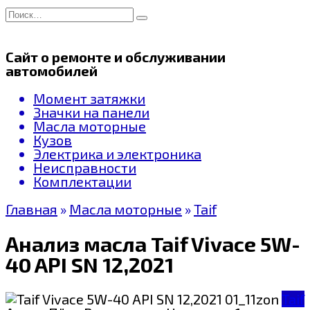
Перейти
Search
к
for:
содержанию
Сайт о ремонте и обслуживании
автомобилей
Момент затяжки
Значки на панели
Масла моторные
Кузов
Электрика и электроника
Неисправности
Комплектации
Главная
»
Масла моторные
»
Taif
Анализ масла Taif Vivace 5W-
40 API SN 12,2021
Taif