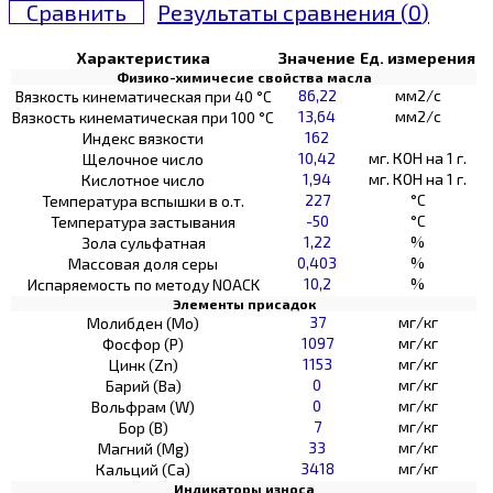
Сравнить
Результаты сравнения (
0
)
Характеристика
Значение
Ед. измерения
Физико-химичесие свойства масла
86,22
мм2/с
Вязкость кинематическая при 40 °С
13,64
мм2/с
Вязкость кинематическая при 100 °С
162
Индекс вязкости
10,42
мг. КОН на 1 г.
Щелочное число
1,94
мг. КОН на 1 г.
Кислотное число
227
°C
Температура вспышки в о.т.
-50
°C
Температура застывания
1,22
%
Зола сульфатная
0,403
%
Массовая доля серы
10,2
%
Испаряемость по методу NOACK
Элементы присадок
37
мг/кг
Молибден (Мо)
1097
мг/кг
Фосфор (Р)
1153
мг/кг
Цинк (Zn)
0
мг/кг
Барий (Ва)
0
мг/кг
Вольфрам (W)
7
мг/кг
Бор (В)
33
мг/кг
Магний (Mg)
3418
мг/кг
Кальций (Са)
Индикаторы износа