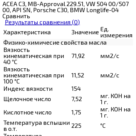
ACEA C3, MB-Approval 229.51, VW 504 00/507
00, API SN, Porsche C30, BMW Longlife-04
Сравнить
Результаты сравнения (
0
)
Ед.
Характеристика
Значение
измерения
Физико-химичесие свойства масла
Вязкость
кинематическая при
71,92
мм2/с
40 °С
Вязкость
кинематическая при
11,52
мм2/с
100 °С
Индекс вязкости
154
мг. КОН на
Щелочное число
7,52
1 г.
мг. КОН на
Кислотное число
1,75
1 г.
Температура вспышки
225
°C
в о.т.
Температура