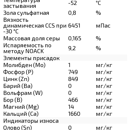
-52
°C
застывания
Зола сульфатная
0,8
%
Вязкость
динамическая CCS при
6451
мПас
-30 °С
Массовая доля серы
0,165
%
Испаряемость по
9,2
%
методу NOACK
Элементы присадок
Молибден (Мо)
1
мг/кг
Фосфор (Р)
749
мг/кг
Цинк (Zn)
849
мг/кг
Барий (Ва)
0
мг/кг
Вольфрам (W)
0
мг/кг
Бор (В)
466
мг/кг
Магний (Mg)
14
мг/кг
Кальций (Са)
1660
мг/кг
Индикаторы износа
Олово (Sn)
0
мг/кг