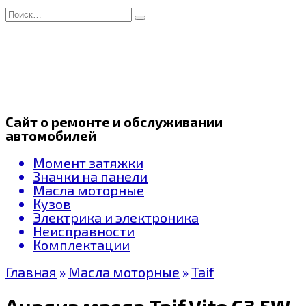
Перейти
Search
к
for:
содержанию
Сайт о ремонте и обслуживании
автомобилей
Момент затяжки
Значки на панели
Масла моторные
Кузов
Электрика и электроника
Неисправности
Комплектации
Главная
»
Масла моторные
»
Taif
Анализ масла Taif Vite C3 5W-