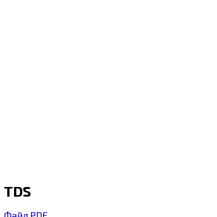
TDS
Файл PDF