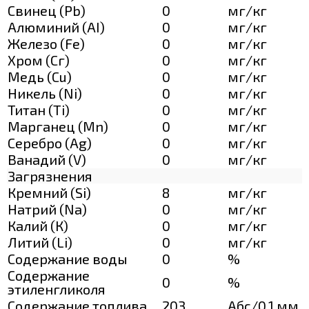
Свинец (Pb)
0
мг/кг
Алюминий (AI)
0
мг/кг
Железо (Fe)
0
мг/кг
Хром (Сг)
0
мг/кг
Медь (Cu)
0
мг/кг
Никель (Ni)
0
мг/кг
Титан (Ti)
0
мг/кг
Марганец (Mn)
0
мг/кг
Серебро (Ag)
0
мг/кг
Ванадий (V)
0
мг/кг
Загрязнения
Кремний (Si)
8
мг/кг
Натрий (Na)
0
мг/кг
Калий (К)
0
мг/кг
Литий (Li)
0
мг/кг
Содержание воды
0
%
Содержание
0
%
этиленгликоля
Содержание топлива
203
Абс/0,1 мм