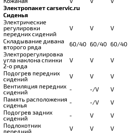
Кожаная
V
V
V
Электропакет carservic.ru
Сиденья
Электрические
регулировки
V
V
V
передних сидений
Складывание дивана
60/40
60/40
60/40
второго ряда
Электрорегулировка
угла наклона спинки
V
V
V
2-о ряда
Подогрев передних
V
V
V
сидений
Вентиляция передних
-
-/V
V
сидений
Память расположения
-
-/V
V
сиденья
Подогрев задних
-
V
V
сидений
Подлокотник
V
V
V
передний