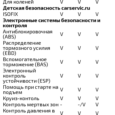
Для коленей
V
V
V
Детская безопасность carservic.ru
ISOFIX
V
V
V
Электронные системы безопасности и
контроля
Антиблокировочная
V
V
V
(ABS)
Распределение
тормозного усилия
V
V
V
(EBD)
Вспомогательное
V
V
V
торможение (BAS)
Электронный
контроль
V
V
V
устойчивости (ESP)
Помощь при старте на
V
V
V
подъем
Круиз-контоль
V
V
V
Контроль мертвых зон
-
-/V
V
Контроль давления в
V
V
V