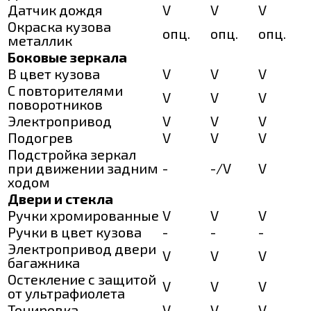
Датчик дождя
V
V
V
Окраска кузова
опц.
опц.
опц.
металлик
Боковые зеркала
В цвет кузова
V
V
V
С повторителями
V
V
V
поворотников
Электропривод
V
V
V
Подогрев
V
V
V
Подстройка зеркал
при движении задним
-
-/V
V
ходом
Двери и стекла
Ручки хромированные
V
V
V
Ручки в цвет кузова
-
-
-
Электропривод двери
V
V
V
багажника
Остекление с защитой
V
V
V
от ультрафиолета
Тонировка
V
V
V