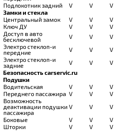
Подлокотник задний
V
V
V
Замки и стекла
Центральный замок
V
V
V
Ключ ДУ
V
V
V
Доступ в авто
V
V
V
бесключевой
Электро стеклоп-и
V
V
V
передние
Электро стеклоп-и
V
V
V
задние
Безопасность carservic.ru
Подушки
Водительская
V
V
V
Переднего пассажира
V
V
V
Возможность
деактивации подушки
V
V
V
пассажира
Боковые
V
V
V
Шторки
V
V
V