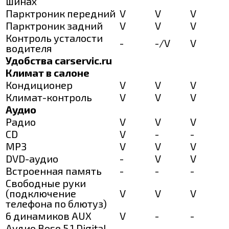
шинах
Парктроник передний
V
V
V
Парктроник задний
V
V
V
Контроль усталости
-
-/V
V
водителя
Удобства carservic.ru
Климат в салоне
Кондиционер
V
V
V
Климат-контроль
V
V
V
Аудио
Радио
V
V
V
CD
V
-
-
MP3
V
V
V
DVD-аудио
-
V
V
Встроенная память
-
-
-
Свободные руки
(подключение
V
V
V
телефона по блютуз)
6 динамиков AUX
V
-
-
Аудио Bose 5.1 Digital