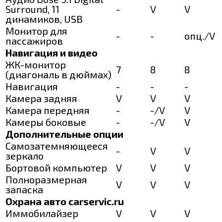
Surround, 11
-
V
V
динамиков, USB
Монитор для
-
-
опц./V
пассажиров
Навигация и видео
ЖК-монитор
7
8
8
(диагональ в дюймах)
Навигация
-
-
-
Камера задняя
V
V
V
Камера передняя
-
-/V
V
Камеры боковые
-
-/V
V
Дополнительные опции
Самозатемняющееся
-
V
V
зеркало
Бортовой компьютер
V
V
V
Полноразмерная
V
V
V
запаска
Охрана авто carservic.ru
Иммобилайзер
V
V
V