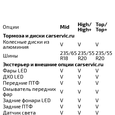
High/
Top/
Опции
Mid
High+
Top+
Тормоза и диски carservic.ru
Колесные диски из
V
V
V
алюминия
235/65
235/55
235/55
Шины
R18
R20
R20
Экстерьер и внешние опции carservic.ru
Фары LED
V
V
V
ДХО LED
V
V
V
Передние ПТФ
V
V
V
Омыватель передних
V
V
V
фар
Задние фонари LED
V
V
V
Задние ПТФ
V
V
V
Датчик света
V
V
V