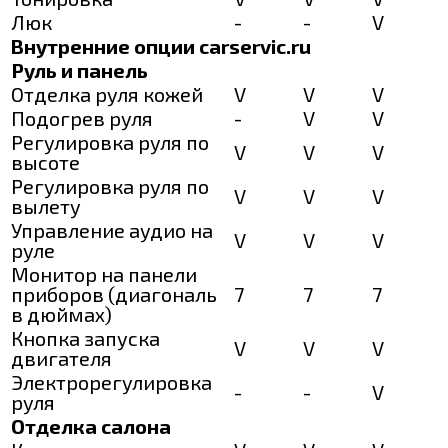
Люк
-
-
V
Внутренние опции carservic.ru
Руль и панель
Отделка руля кожей
V
V
V
Подогрев руля
-
V
V
Регулировка руля по
V
V
V
высоте
Регулировка руля по
V
V
V
вылету
Управление аудио на
V
V
V
руле
Монитор на панели
приборов (диагональ
7
7
7
в дюймах)
Кнопка запуска
V
V
V
двигателя
Электрорегулировка
-
-
V
руля
Отделка салона