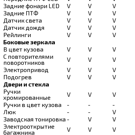
Задние фонари LED
V
V
V
Задние ПТФ
V
V
V
Датчик света
V
V
V
Датчик дождя
V
V
V
Рейлинги
V
V
V
Боковые зеркала
В цвет кузова
V
V
V
С повторителями
V
V
V
поворотников
Электропривод
V
V
V
Подогрев
V
V
V
Двери и стекла
Ручки
V
V
V
хромированные
Ручки в цвет кузова
-
-
-
Люк
-
-
V
Заводская тонировка
-
V
V
Электрооткрытие
V
V
V
багажника