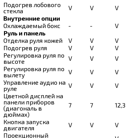
Подогрев лобового
V
V
V
стекла
Внутренние опции
Охлаждаемый бокс
-
-
V
Руль и панель
Отделка руля кожей
V
V
V
Подогрев руля
V
V
V
Регулировка руля по
V
V
V
высоте
Регулировка руля по
V
V
V
вылету
Управление аудио на
V
V
V
руле
Цветной дисплей на
панели приборов
7
7
12,3
(диагональ в
дюймах)
Кнопка запуска
V
V
V
двигателя
Проекционный