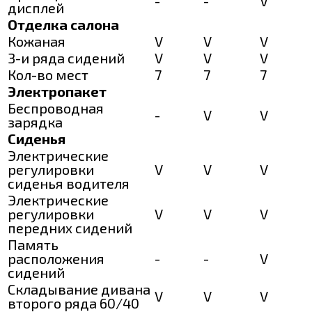
-
-
V
дисплей
Отделка салона
Кожаная
V
V
V
3-и ряда сидений
V
V
V
Кол-во мест
7
7
7
Электропакет
Беспроводная
-
V
V
зарядка
Сиденья
Электрические
регулировки
V
V
V
сиденья водителя
Электрические
регулировки
V
V
V
передних сидений
Память
расположения
-
-
V
сидений
Складывание дивана
V
V
V
второго ряда 60/40