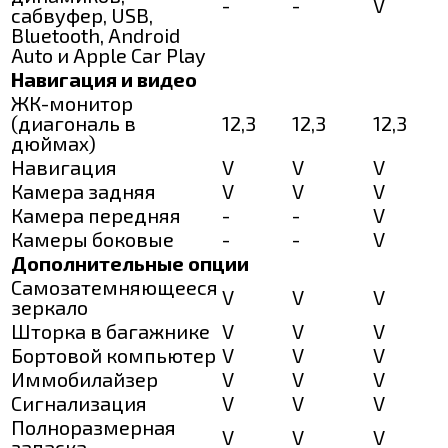
-
-
V
сабвуфер, USB,
Bluetooth, Android
Auto и Apple Car Play
Навигация и видео
ЖК-монитор
(диагональ в
12,3
12,3
12,3
дюймах)
Навигация
V
V
V
Камера задняя
V
V
V
Камера передняя
-
-
V
Камеры боковые
-
-
V
Дополнительные опции
Самозатемняющееся
V
V
V
зеркало
Шторка в багажнике
V
V
V
Бортовой компьютер
V
V
V
Иммобилайзер
V
V
V
Сигнализация
V
V
V
Полноразмерная
V
V
V
запаска