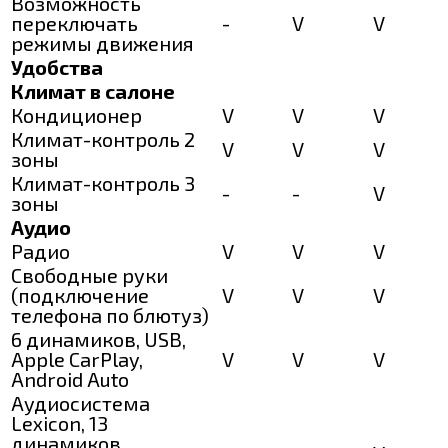
Возможность
переключать
-
V
V
режимы движения
Удобства
Климат в салоне
Кондиционер
V
V
V
Климат-контроль 2
V
V
V
зоны
Климат-контроль 3
-
-
V
зоны
Аудио
Радио
V
V
V
Свободные руки
(подключение
V
V
V
телефона по блютуз)
6 динамиков, USB,
Apple CarPlay,
V
V
V
Android Auto
Аудиосистема
Lexicon, 13
динамиков,