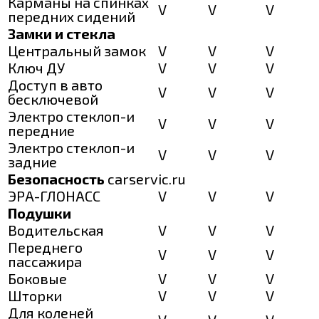
Карманы на спинках
V
V
V
передних сидений
Замки и стекла
Центральный замок
V
V
V
Ключ ДУ
V
V
V
Доступ в авто
V
V
V
бесключевой
Электро стеклоп-и
V
V
V
передние
Электро стеклоп-и
V
V
V
задние
Безопасность
carservic.ru
ЭРА-ГЛОНАСС
V
V
V
Подушки
Водительская
V
V
V
Переднего
V
V
V
пассажира
Боковые
V
V
V
Шторки
V
V
V
Для коленей