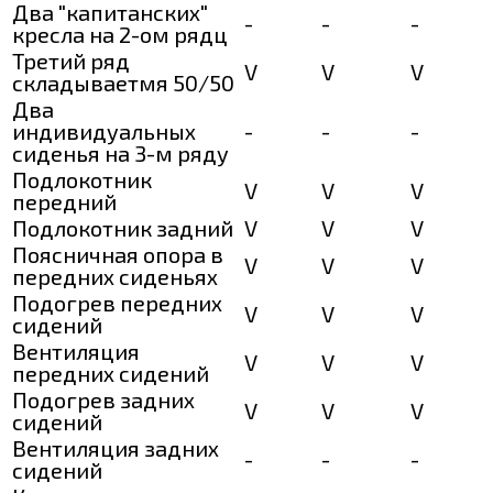
Два "капитанских"
-
-
-
кресла на 2-ом рядц
Третий ряд
V
V
V
складываетмя 50/50
Два
индивидуальных
-
-
-
сиденья на 3-м ряду
Подлокотник
V
V
V
передний
Подлокотник задний
V
V
V
Поясничная опора в
V
V
V
передних сиденьях
Подогрев передних
V
V
V
сидений
Вентиляция
V
V
V
передних сидений
Подогрев задних
V
V
V
сидений
Вентиляция задних
-
-
-
сидений