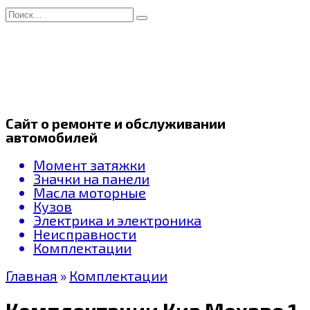
Перейти
Search
к
for:
содержанию
Сайт о ремонте и обслуживании
автомобилей
Момент затяжки
Значки на панели
Масла моторные
Кузов
Электрика и электроника
Неисправности
Комплектации
Главная
»
Комплектации
Комплектации Киа Мохаве 1