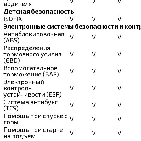
V
V
V
водителя
Детская безопасность
ISOFIX
V
V
V
Электронные системы безопасности и конт
Антиблокировочная
V
V
V
(ABS)
Распределения
тормозного усилия
V
V
V
(EBD)
Вспомогательное
V
V
V
торможение (BAS)
Электронный
контроль
V
V
V
устойчивости (ESP)
Система антибукс
V
V
V
(TCS)
Помощь при спуске с
V
V
V
горы
Помощь при старте
V
V
V
на подъем