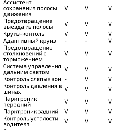
Ассистент
сохранения полосы
V
V
V
движения
Предотвращение
V
V
V
выезда из полосы
Круиз-контоль
V
V
V
Адаптивный круиз
-
-
V
Предотвращение
столкновений с
V
V
V
торможением
Система управления
V
V
V
дальним светом
Контроль слепых зон
-
V
V
Контроль давления в
V
V
V
шинах
Парктроник
V
V
V
передний
Парктроник задний
V
V
V
Контроль усталости
V
V
V
водителя