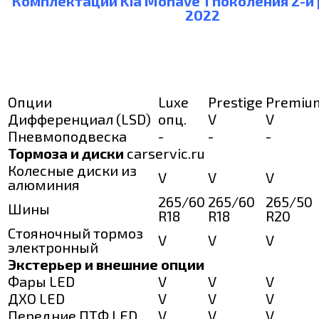
Комплектации Kia Mohave 1 поколения 2-й 
2022
Опции
Luxe
Prestige
Premiu
Дифференциал (LSD)
опц.
V
V
Пневмоподвеска
-
-
-
Тормоза и диски
carservic.ru
Колесные диски из
V
V
V
алюминия
265/60
265/60
265/50
Шины
R18
R18
R20
Стояночный тормоз
V
V
V
электронный
Экстерьер и внешние опции
Фары LED
V
V
V
ДХО LED
V
V
V
Передние ПТФ LED
V
V
V