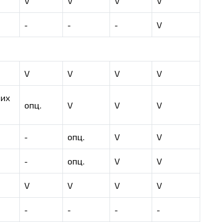
V
V
V
V
-
-
-
V
V
V
V
V
еих
опц.
V
V
V
-
опц.
V
V
-
опц.
V
V
V
V
V
V
-
-
-
-