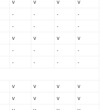
V
V
V
V
-
-
-
-
-
-
-
-
V
V
V
V
-
-
-
-
-
-
-
-
V
V
V
V
V
V
V
V