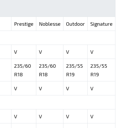
Prestige
Noblesse
Outdoor
Signature
V
V
V
V
235/60
235/60
235/55
235/55
R18
R18
R19
R19
V
V
V
V
V
V
V
V