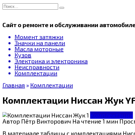
Перейти
Search
к
for:
содержанию
Сайт о ремонте и обслуживании автомобил
Момент затяжки
Значки на панели
Масла моторные
Кузов
Электрика и электроника
Неисправности
Комплектации
Главная
»
Комплектации
Комплектации Ниссан Жук YF
Комплектации
Автор
Пётр Викторович
На чтение
1 мин
Прос
В материале таблицы с комплектациями Ниссан