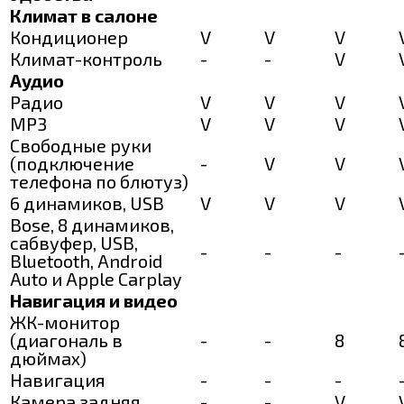
Климат в салоне
Кондиционер
V
V
V
Климат-контроль
-
-
V
Аудио
Радио
V
V
V
MP3
V
V
V
Свободные руки
(подключение
-
V
V
телефона по блютуз)
6 динамиков, USB
V
V
V
Bose, 8 динамиков,
сабвуфер, USB,
-
-
-
Bluetooth, Android
Auto и Apple Carplay
Навигация и видео
ЖК-монитор
(диагональ в
-
-
8
дюймах)
Навигация
-
-
-
Камера задняя
-
-
V