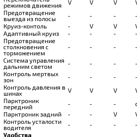
V
V
V
режимов движения
Предотвращение
-
-
-
выезда из полосы
Круиз-контоль
-
V
V
Адаптивный круиз
-
-
-
Предотвращение
столкновения с
-
-
-
торможением
Система управления
-
-
-
дальним светом
Контроль мертвых
-
-
-
зон
Контроль давления в
V
V
V
шинах
Парктроник
-
-
-
передний
Парктроник задний
-
-
V
Контроль усталости
-
-
-
водителя
Удобства