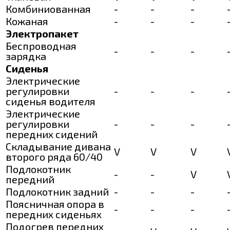
Комбиниованная
-
-
-
Кожаная
-
-
-
Электропакет
Беспроводная
-
-
-
зарядка
Сиденья
Электрические
регулировки
-
-
-
сиденья водителя
Электрические
регулировки
-
-
-
передних сидений
Складывание дивана
V
V
V
второго ряда 60/40
Подлокотник
-
-
V
передний
Подлокотник задний
-
-
-
Поясничная опора в
-
-
-
передних сиденьях
Подогрев передних