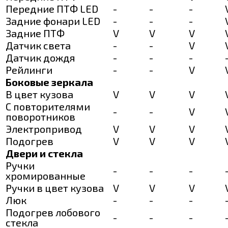
Передние ПТФ LED
-
-
-
Задние фонари LED
-
-
-
Задние ПТФ
V
V
V
Датчик света
-
-
V
Датчик дождя
-
-
-
Рейлинги
-
-
V
Боковые зеркала
В цвет кузова
V
V
V
С повторителями
-
-
V
поворотников
Электропривод
V
V
V
Подогрев
V
V
V
Двери и стекла
Ручки
-
-
-
хромированные
Ручки в цвет кузова
V
V
V
Люк
-
-
-
Подогрев лобового
-
-
-
стекла