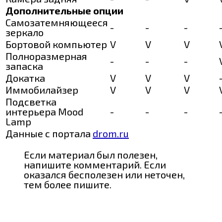
Дополнительные опции
Самозатемняющееся
-
-
-
зеркало
Бортовой компьютер
V
V
V
Полноразмерная
-
-
-
запаска
Докатка
V
V
V
Иммобилайзер
V
V
V
Подсветка
интерьера Mood
-
-
-
Lamp
Данные с портала
drom.ru
Если материал был полезен,
напишите комментарий. Если
оказался бесполезен или неточен,
тем более пишите.