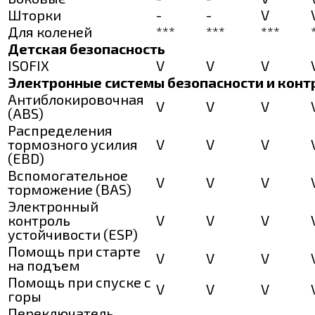
Шторки
-
-
V
Для коленей
***
***
***
Детская безопасность
ISOFIX
V
V
V
Электронные системы безопасности и конт
Антиблокировочная
V
V
V
(ABS)
Распределения
тормозного усилия
V
V
V
(EBD)
Вспомогательное
V
V
V
торможение (BAS)
Электронный
контроль
V
V
V
устойчивости (ESP)
Помощь при старте
V
V
V
на подъем
Помощь при спуске с
V
V
V
горы
Переключатель