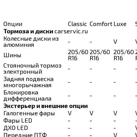
Опции
Classic
Comfort
Luxe
Тормоза и диски
carservic.ru
Колесные диски из
-
-
V
алюминия
205/60
205/60
205/60
Шины
R16
R16
R16
Стояночный тормоз
-
-
-
электронный
Задняя подвеска
-
-
-
многорычажная
Блокировка
-
-
-
дифференциала
Экстерьер и внешние опции
Галогенные фары
V
V
V
Фары LED
-
-
-
ДХО LED
-
-
-
Передние ПТФ
-
-
V