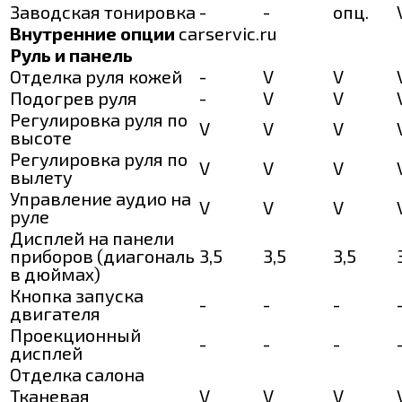
Заводская тонировка
-
-
опц.
Внутренние опции
carservic.ru
Руль и панель
Отделка руля кожей
-
V
V
Подогрев руля
-
V
V
Регулировка руля по
V
V
V
высоте
Регулировка руля по
V
V
V
вылету
Управление аудио на
V
V
V
руле
Дисплей на панели
приборов (диагональ
3,5
3,5
3,5
в дюймах)
Кнопка запуска
-
-
-
двигателя
Проекционный
-
-
-
дисплей
Отделка салона
Тканевая
V
V
V