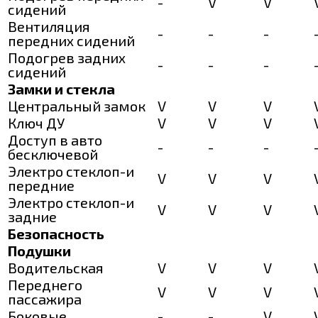
-
V
V
сидений
Вентиляция
-
-
-
передних сидений
Подогрев задних
-
-
-
сидений
Замки и стекла
Центральный замок
V
V
V
Ключ ДУ
V
V
V
Доступ в авто
-
-
-
бесключевой
Электро стеклоп-и
V
V
V
передние
Электро стеклоп-и
V
V
V
задние
Безопасность
Подушки
Водительская
V
V
V
Переднего
V
V
V
пассажира
Боковые
-
-
V