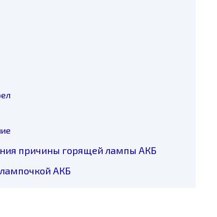
рел
ние
ения причины горящей лампы АКБ
 лампочкой АКБ