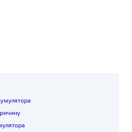
кумулятора
причину
мулятора