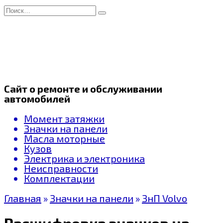
Перейти
Search
к
for:
содержанию
Сайт о ремонте и обслуживании
автомобилей
Момент затяжки
Значки на панели
Масла моторные
Кузов
Электрика и электроника
Неисправности
Комплектации
Главная
»
Значки на панели
»
ЗнП Volvo
Расшифровка значков на