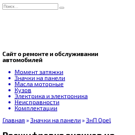
Перейти
Search
к
for:
содержанию
Сайт о ремонте и обслуживании
автомобилей
Момент затяжки
Значки на панели
Масла моторные
Кузов
Электрика и электроника
Неисправности
Комплектации
Главная
»
Значки на панели
»
ЗнП Opel
Расшифровка значков на