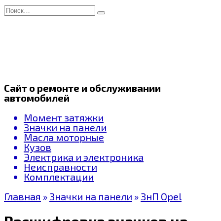
Перейти
Search
к
for:
содержанию
Сайт о ремонте и обслуживании
автомобилей
Момент затяжки
Значки на панели
Масла моторные
Кузов
Электрика и электроника
Неисправности
Комплектации
Главная
»
Значки на панели
»
ЗнП Opel
Расшифровка значков на