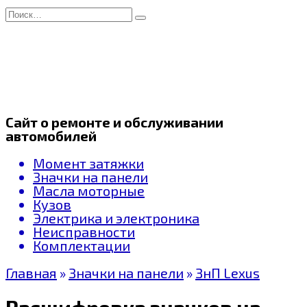
Перейти
Search
к
for:
содержанию
Сайт о ремонте и обслуживании
автомобилей
Момент затяжки
Значки на панели
Масла моторные
Кузов
Электрика и электроника
Неисправности
Комплектации
Главная
»
Значки на панели
»
ЗнП Lexus
Расшифровка значков на