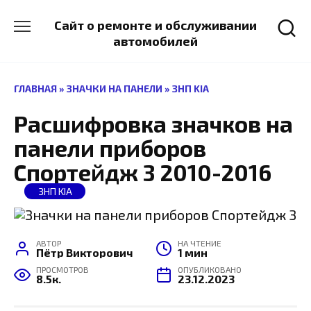
Перейти
к
Сайт о ремонте и обслуживании
содержанию
автомобилей
ГЛАВНАЯ
»
ЗНАЧКИ НА ПАНЕЛИ
»
ЗНП KIA
Расшифровка значков на
панели приборов
Спортейдж 3 2010-2016
ЗНП KIA
АВТОР
НА ЧТЕНИЕ
Пётр Викторович
1 мин
ПРОСМОТРОВ
ОПУБЛИКОВАНО
8.5к.
23.12.2023