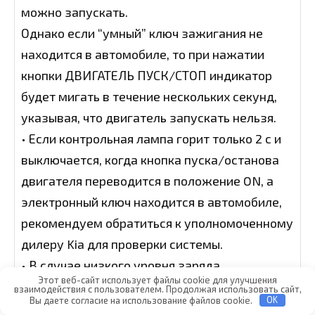
можно запускать.
Однако если “умный” ключ зажигания не
находится в автомобиле, то при нажатии
кнопки ДВИГАТЕЛЬ ПУСК/СТОП индикатор
будет мигать в течение нескольких секунд,
указывая, что двигатель запускать нельзя.
• Если контрольная лампа горит только 2 с и
выключается, когда кнопка пуска/останова
двигателя переводится в положение ON, а
электронный ключ находится в автомобиле,
рекомендуем обратиться к уполномоченному
дилеру Kia для проверки системы.
• В случае низкого уровня заряда
Этот веб-сайт использует файлы cookie для улучшения
аккумуляторной батареи при нажатии кнопки
взаимодействия с пользователем. Продолжая использовать сайт,
Вы даете согласие на использование файлов cookie.
OK
запуска/останова двигателя контрольная