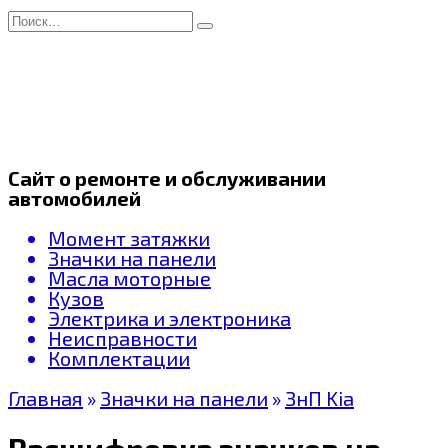
Перейти
Search
к
for:
содержанию
Сайт о ремонте и обслуживании
автомобилей
Момент затяжки
Значки на панели
Масла моторные
Кузов
Электрика и электроника
Неисправности
Комплектации
Главная
»
Значки на панели
»
ЗнП Kia
Расшифровка значков на