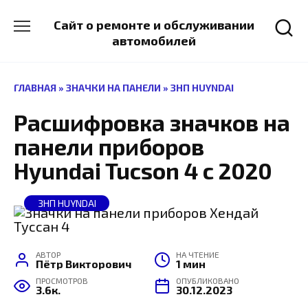
Перейти
к
Сайт о ремонте и обслуживании
содержанию
автомобилей
ГЛАВНАЯ
»
ЗНАЧКИ НА ПАНЕЛИ
»
ЗНП HUYNDAI
Расшифровка значков на
панели приборов
Hyundai Tucson 4 с 2020
ЗНП HUYNDAI
АВТОР
НА ЧТЕНИЕ
Пётр Викторович
1 мин
ПРОСМОТРОВ
ОПУБЛИКОВАНО
3.6к.
30.12.2023