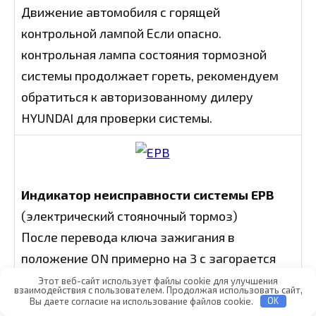
Движение автомобиля с горящей
контрольной лампой Если опасно.
контрольная лампа состояния тормозной
системы продолжает гореть, рекомендуем
обратиться к авторизованному дилеру
HYUNDAI для проверки системы.
Индикатор неисправности системы ЕРВ
(электрический стояночный тормоз)
После перевода ключа зажигания в
положение ON примерно на 3 с загорается
индикатор неисправности системы ЕРВ. Если
Этот веб-сайт использует файлы cookie для улучшения
взаимодействия с пользователем. Продолжая использовать сайт,
контрольная лампа не загорается или
Вы даете согласие на использование файлов cookie.
OK