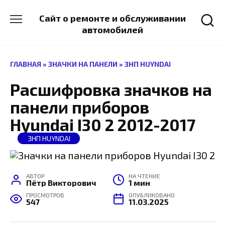
Перейти
к
Сайт о ремонте и обслуживании
содержанию
автомобилей
ГЛАВНАЯ
»
ЗНАЧКИ НА ПАНЕЛИ
»
ЗНП HUYNDAI
Расшифровка значков на
панели приборов
Hyundai I30 2 2012-2017
ЗНП HUYNDAI
АВТОР
НА ЧТЕНИЕ
Пётр Викторович
1 мин
ПРОСМОТРОВ
ОПУБЛИКОВАНО
547
11.03.2025