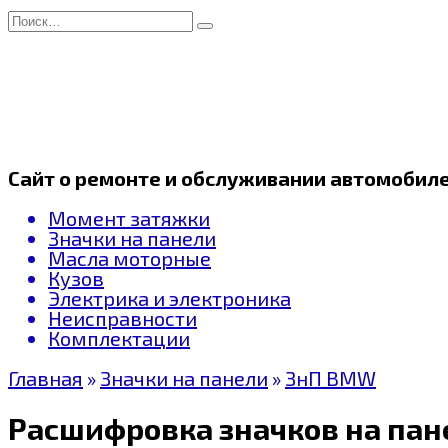
Перейти
Search
к
for:
содержанию
Сайт о ремонте и обслуживании автомобил
Момент затяжки
Значки на панели
Масла моторные
Кузов
Электрика и электроника
Неисправности
Комплектации
Главная
»
Значки на панели
»
ЗнП BMW
Расшифровка значков на пан