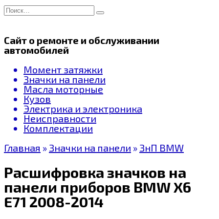
Перейти
Search
к
for:
содержанию
Сайт о ремонте и обслуживании
автомобилей
Момент затяжки
Значки на панели
Масла моторные
Кузов
Электрика и электроника
Неисправности
Комплектации
Главная
»
Значки на панели
»
ЗнП BMW
Расшифровка значков на
панели приборов BMW X6
E71 2008-2014