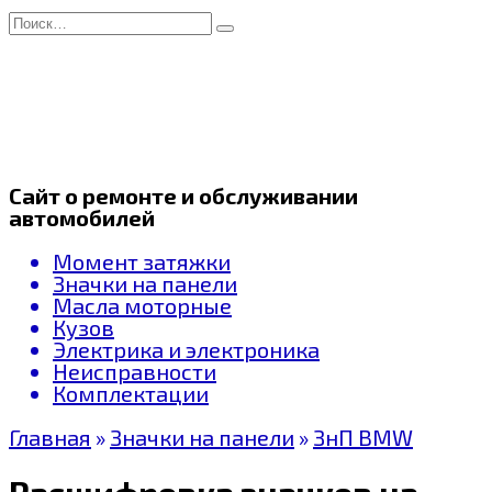
Перейти
Search
к
for:
содержанию
Сайт о ремонте и обслуживании
автомобилей
Момент затяжки
Значки на панели
Масла моторные
Кузов
Электрика и электроника
Неисправности
Комплектации
Главная
»
Значки на панели
»
ЗнП BMW
Расшифровка значков на