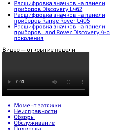
Расшифровка значков на панели
приборов Discovery L462
Расшифровка значков на панели
приборов Range Rover L405
Расшифровка значков на панели
приборов Land Rover Discovery 4-о
поколения
Видео — открытие недели
Момент затяжки
Неисправности
Обзоры
Обслуживание
Подвеска