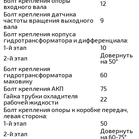
Болт крепления опоры
12
входного вала
Болт крепления датчика
частоты вращения выходного
9
вала
Болт крепления корпуса
гидротрансформатора и дифференциала:
1-й этап
10
Довернуть
2-й этап
на 50°
Болт крепления
гидротрансформатора
60
маховику
Болт крепления АКП
75
Гайка трубки охладителя
22
рабочей жидкости
Болт крепления опоры к коробке передач,
левая сторона:
1-й этап
50
Довернуть
2-й этап
на 60-75°