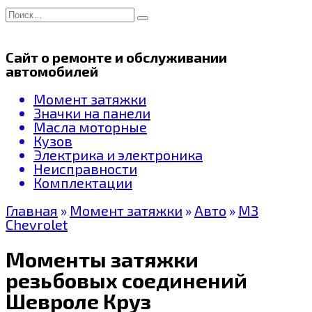
Перейти
Search
к
for:
содержанию
Сайт о ремонте и обслуживании
автомобилей
Момент затяжки
Значки на панели
Масла моторные
Кузов
Электрика и электроника
Неисправности
Комплектации
Главная
»
Момент затяжки
»
Авто
»
МЗ
Chevrolet
Моменты затяжки
резьбовых соединений
Шевроле Круз