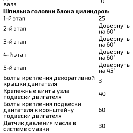
10
вала
Шпилька головки блока цилиндров:
1-й этап
25
Довернуть
2-й этап
на 60°
Довернуть
3-й этап
на 60°
Довернуть
4-й этап
на 60°
Довернуть
5-й этап
на 45°
Болты крепления декоративной
3
крышки двигателя
Крепежные винты узла
40
подвески двигателя
Болты крепления подвески
двигателя к кронштейну
60
подвески двигателя
Датчик давления масла в
30
системе смазки