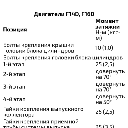
Двигатели F14D, F16D
Момент
затяжки
Позиция
Н-м (кгс-
м)
Болты крепления крышки
10 (1,0)
головки блока цилиндров
Болты крепления головки блока цилиндров
1-й этап
25 (2,5)
довернуть
2-й этап
на 70°
довернуть
3-й этап
на 70°
довернуть
4-й этап
на 50°
Гайки крепления выпускного
25 (2,5)
коллектора
Гайки крепления приемной
трубы системы выпуска
35 (3,5)