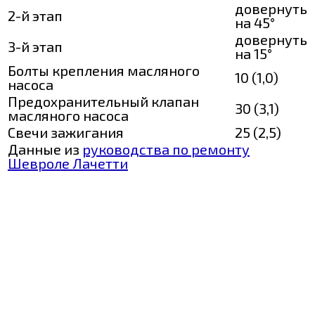
довернуть
2-й этап
на 45°
довернуть
3-й этап
на 15°
Болты крепления масляного
10 (1,0)
насоса
Предохранительный клапан
30 (3,1)
масляного насоса
Свечи зажигания
25 (2,5)
Данные из
руководства по ремонту
Шевроле Лачетти