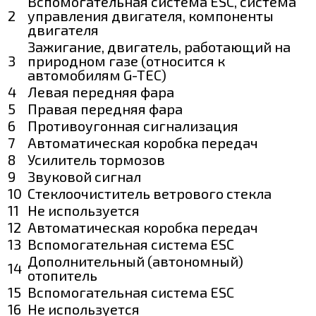
Вспомогательная система ESC, система
2
управления двигателя, компоненты
двигателя
Зажигание, двигатель, работающий на
3
природном газе (относится к
автомобилям G-TEC)
4
Левая передняя фара
5
Правая передняя фара
6
Противоугонная сигнализация
7
Автоматическая коробка передач
8
Усилитель тормозов
9
Звуковой сигнал
10
Стеклоочиститель ветрового стекла
11
Не используется
12
Автоматическая коробка передач
13
Вспомогательная система ESC
Дополнительный (автономный)
14
отопитель
15
Вспомогательная система ESC
16
Не используется