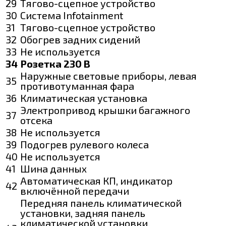
29
Тягово-сцепное устройство
30
Система Infotainment
31
Тягово-сцепное устройство
32
Обогрев задних сидений
33
Не используется
34
Розетка 230 В
Наружные световые приборы, левая
35
противотуманная фара
36
Климатическая установка
Электропривод крышки багажного
37
отсека
38
Не используется
39
Подогрев рулевого колеса
40
Не используется
41
Шина данных
Автоматическая КП, индикатор
42
включённой передачи
Передняя панель климатической
установки, задняя панель
климатической установки,