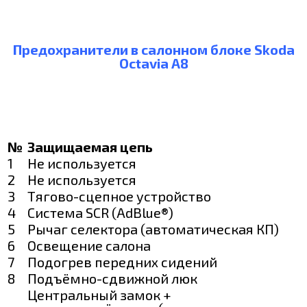
Предохранители в салонном блоке Skoda
Octavia A8
№
Защищаемая цепь
1
Не используется
2
Не используется
3
Тягово-сцепное устройство
4
Система SCR (AdBlue®)
5
Рычаг селектора (автоматическая КП)
6
Освещение салона
7
Подогрев передних сидений
8
Подъёмно-сдвижной люк
Центральный замок +