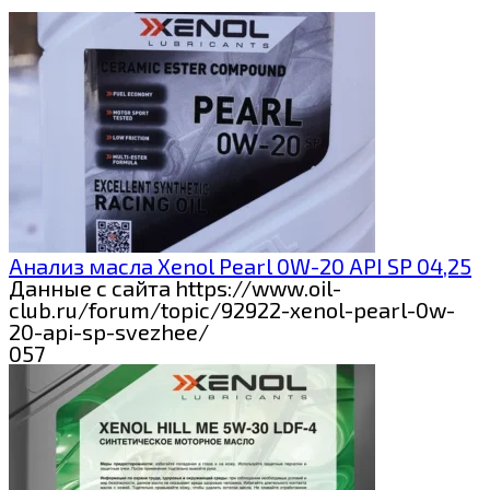
Анализ масла Xenol Pearl 0W-20 API SP 04,25
Данные с сайта https://www.oil-
club.ru/forum/topic/92922-xenol-pearl-0w-
20-api-sp-svezhee/
0
57