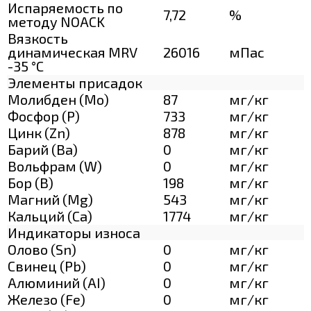
Испаряемость по
7,72
%
методу NOACK
Вязкость
динамическая MRV
26016
мПас
-35 °С
Элементы присадок
Молибден (Мо)
87
мг/кг
Фосфор (Р)
733
мг/кг
Цинк (Zn)
878
мг/кг
Барий (Ва)
0
мг/кг
Вольфрам (W)
0
мг/кг
Бор (В)
198
мг/кг
Магний (Mg)
543
мг/кг
Кальций (Са)
1774
мг/кг
Индикаторы износа
Олово (Sn)
0
мг/кг
Свинец (Pb)
0
мг/кг
Алюминий (AI)
0
мг/кг
Железо (Fe)
0
мг/кг