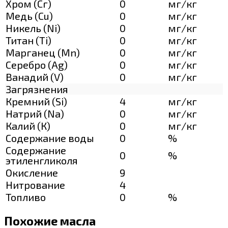
Хром (Сг)
0
мг/кг
Медь (Cu)
0
мг/кг
Никель (Ni)
0
мг/кг
Титан (Ti)
0
мг/кг
Марганец (Mn)
0
мг/кг
Серебро (Ag)
0
мг/кг
Ванадий (V)
0
мг/кг
Загрязнения
Кремний (Si)
4
мг/кг
Натрий (Na)
0
мг/кг
Калий (К)
0
мг/кг
Содержание воды
0
%
Содержание
0
%
этиленгликоля
Окисление
9
Нитрование
4
Топливо
0
%
Похожие масла