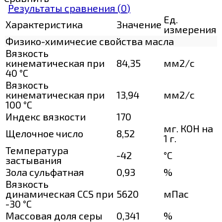
Результаты сравнения (
0
)
Ед.
Характеристика
Значение
измерения
Физико-химичесие свойства масла
Вязкость
кинематическая при
84,35
мм2/с
40 °С
Вязкость
кинематическая при
13,94
мм2/с
100 °С
Индекс вязкости
170
мг. КОН на
Щелочное число
8,52
1 г.
Температура
-42
°C
застывания
Зола сульфатная
0,93
%
Вязкость
динамическая CCS при
5620
мПас
-30 °С
Массовая доля серы
0,341
%