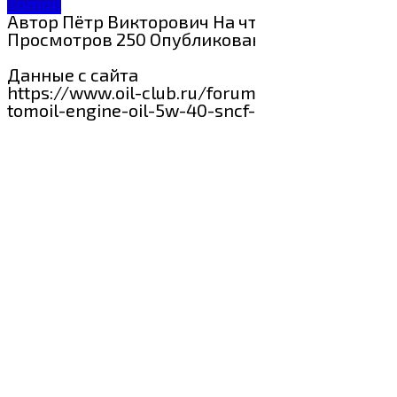
Tomoil
Автор
Пётр Викторович
На чтение
1 мин
Просмотров
250
Опубликовано
29.07.2024
Данные с сайта
https://www.oil-club.ru/forum/topic/85353-
tomoil-engine-oil-5w-40-sncf-svezhee/