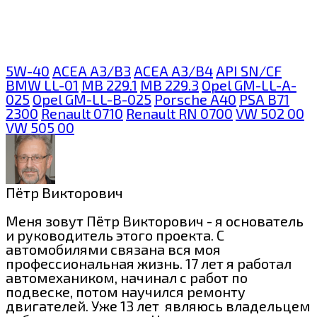
5W-40
ACEA A3/B3
ACEA A3/B4
API SN/CF
BMW LL-01
MB 229.1
MB 229.3
Opel GM-LL-A-
025
Opel GM-LL-B-025
Porsche A40
PSA B71
2300
Renault 0710
Renault RN 0700
VW 502 00
VW 505 00
Пётр Викторович
Меня зовут Пётр Викторович - я основатель
и руководитель этого проекта. С
автомобилями связана вся моя
профессиональная жизнь. 17 лет я работал
автомехаником, начинал с работ по
подвеске, потом научился ремонту
двигателей. Уже 13 лет являюсь владельцем