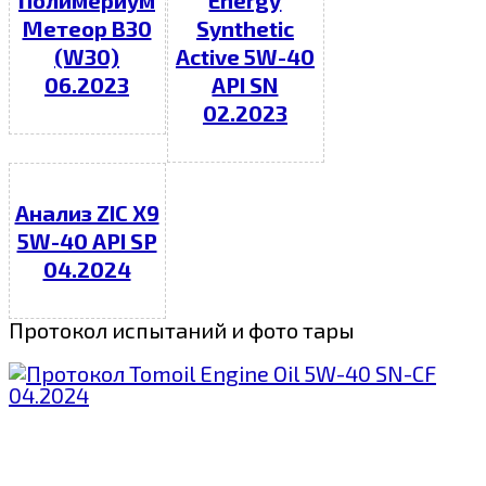
Полимериум
Energy
Метеор В30
Synthetic
(W30)
Active 5W-40
06.2023
API SN
02.2023
Анализ ZIC X9
5W-40 API SP
04.2024
Протокол испытаний и фото тары