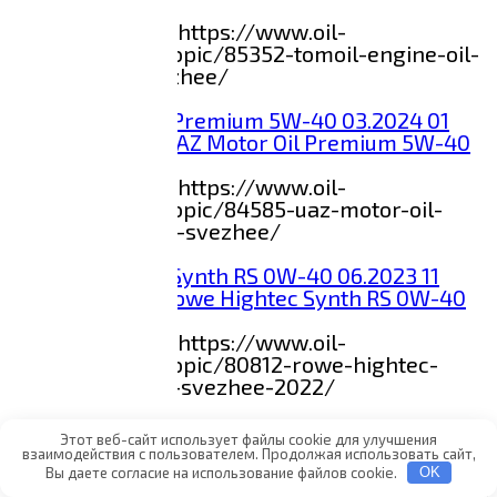
04.2024
Данные с сайта https://www.oil-
club.ru/forum/topic/85352-tomoil-engine-oil-
5w-30-sncf-svezhee/
0
101
Анализ масла UAZ Motor Oil Premium 5W-40
03.2024
Данные с сайта https://www.oil-
club.ru/forum/topic/84585-uaz-motor-oil-
premium-5w-40-svezhee/
0
313
Анализ масла Rowe Hightec Synth RS 0W-40
06.2023
Данные с сайта https://www.oil-
club.ru/forum/topic/80812-rowe-hightec-
synth-rs-0w-40-svezhee-2022/
0
102
Этот веб-сайт использует файлы cookie для улучшения
взаимодействия с пользователем. Продолжая использовать сайт,
Вы даете согласие на использование файлов cookie.
OK