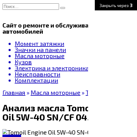
Перейти
Search
1
Закрыть через
к
for:
содержанию
Сайт о ремонте и обслуживании
автомобилей
Момент затяжки
Значки на панели
Масла моторные
Кузов
Электрика и электроника
Неисправности
Комплектации
Главная
»
Масла моторные
»
Tomoil
Анализ масла Tomoil Engine
Oil 5W-40 SN/CF 04.2024