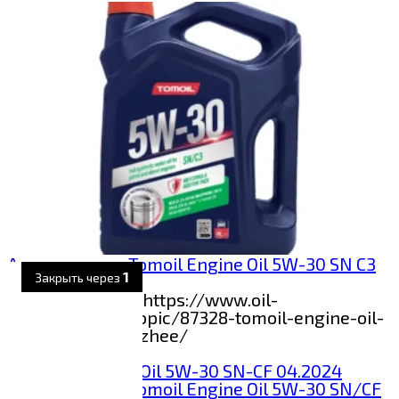
Анализ масла Tomoil Engine Oil 5W-30 SN C3
05.2024
Данные с сайта https://www.oil-
club.ru/forum/topic/87328-tomoil-engine-oil-
5w-30-snc3-svezhee/
0
43
Анализ масла Tomoil Engine Oil 5W-30 SN/CF