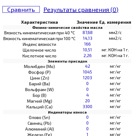
Сравнить
Результаты сравнения (
0
)
Характеристика
Значение
Ед. измерения
Физико-химичесие свойства масла
87,68
мм2/с
Вязкость кинематическая при 40 °С
14,13
мм2/с
Вязкость кинематическая при 100 °С
166
Индекс вязкости
10,51
мг. КОН на 1 г.
Щелочное число
2,26
мг. КОН на 1 г.
Кислотное число
Элементы присадок
42
мг/кг
Молибден (Мо)
1045
мг/кг
Фосфор (Р)
1203
мг/кг
Цинк (Zn)
0
мг/кг
Барий (Ва)
0
мг/кг
Вольфрам (W)
4
мг/кг
Бор (В)
20
мг/кг
Магний (Mg)
3300
мг/кг
Кальций (Са)
Индикаторы износа
0
мг/кг
Олово (Sn)
0
мг/кг
Свинец (Pb)
0
мг/кг
Алюминий (AI)
1
мг/кг
Железо (Fe)