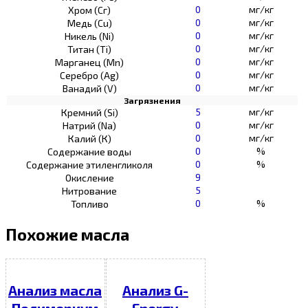
0
мг/кг
Хром (Сг)
0
мг/кг
Медь (Cu)
0
мг/кг
Никель (Ni)
0
мг/кг
Титан (Ti)
0
мг/кг
Марганец (Mn)
0
мг/кг
Серебро (Ag)
0
мг/кг
Ванадий (V)
Загрязнения
5
мг/кг
Кремний (Si)
0
мг/кг
Натрий (Na)
0
мг/кг
Калий (К)
0
%
Содержание воды
0
%
Содержание этиленгликоля
9
Окисление
5
Нитрование
0
%
Топливо
Похожие масла
Анализ масла
Анализ G-