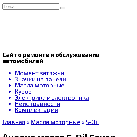
Перейти
Search
к
for:
содержанию
Сайт о ремонте и обслуживании
автомобилей
Момент затяжки
Значки на панели
Масла моторные
Кузов
Электрика и электроника
Неисправности
Комплектации
Главная
»
Масла моторные
»
S-Oil
Анализ масла S-Oil Seven