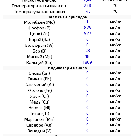
238
°C
Температура вспышки в о.т.
-45
°C
Температура застывания
Элементы присадок
1
мг/кг
Молибден (Мо)
825
мг/кг
Фосфор (Р)
927
мг/кг
Цинк (Zn)
0
мг/кг
Барий (Ва)
0
мг/кг
Вольфрам (W)
78
мг/кг
Бор (В)
18
мг/кг
Магний (Mg)
1809
мг/кг
Кальций (Са)
Индикаторы износа
0
мг/кг
Олово (Sn)
0
мг/кг
Свинец (Pb)
0
мг/кг
Алюминий (AI)
0
мг/кг
Железо (Fe)
0
мг/кг
Хром (Сг)
0
мг/кг
Медь (Cu)
0
мг/кг
Никель (Ni)
0
мг/кг
Титан (Ti)
0
мг/кг
Марганец (Mn)
0
мг/кг
Серебро (Ag)
0
мг/кг
Ванадий (V)
Загрязнения