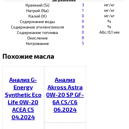
3
мг/кг
Кремний (Si)
1
мг/кг
Натрий (Na)
0
мг/кг
Калий (К)
0
%
Содержание воды
0
%
Содержание этиленгликоля
0
Абс/0,1 мм
Содержание топлива
8
Окисление
5
Нитрование
Похожие масла
Анализ G-
Анализ
Energy
Akross Astra
Synthetic Eco
0W-20 SP GF-
Life 0W-20
6A C5/C6
ACEA C5
06.2024
04.2024