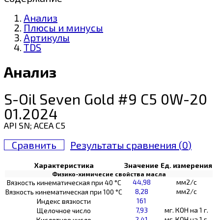
Анализ
Плюсы и минусы
Артикулы
TDS
Анализ
S-Oil Seven Gold #9 C5 0W-20
01.2024
API SN; ACEA C5
Сравнить
Результаты сравнения (
0
)
Характеристика
Значение
Ед. измерения
Физико-химичесие свойства масла
44,98
мм2/с
Вязкость кинематическая при 40 °С
8,28
мм2/с
Вязкость кинематическая при 100 °С
161
Индекс вязкости
7,93
мг. КОН на 1 г.
Щелочное число
2,41
мг. КОН на 1 г.
Кислотное число