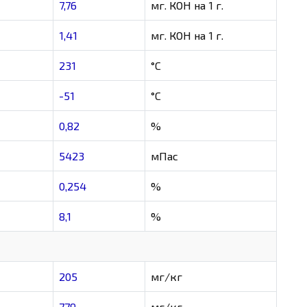
7,76
мг. КОН на 1 г.
1,41
мг. КОН на 1 г.
231
°C
-51
°C
0,82
%
5423
мПас
0,254
%
8,1
%
205
мг/кг
779
мг/кг