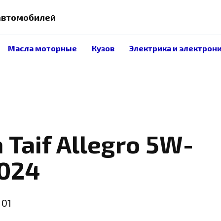
 автомобилей
Масла моторные
Кузов
Электрика и электрон
Taif Allegro 5W-
2024