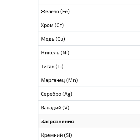
Железо (Fe)
Хром (Сг)
Медь (Cu)
Никель (Ni)
Титан (Ti)
Марганец (Mn)
Серебро (Ag)
Ванадий (V)
Загрязнения
Кремний (Si)