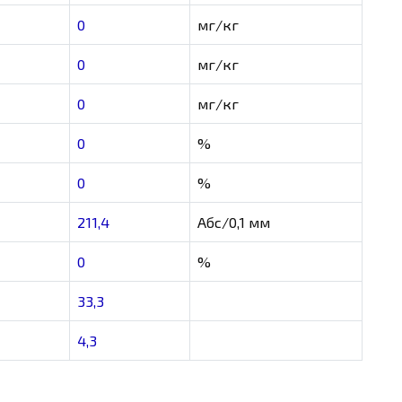
0
мг/кг
0
мг/кг
0
мг/кг
0
%
0
%
211,4
Абс/0,1 мм
0
%
33,3
4,3