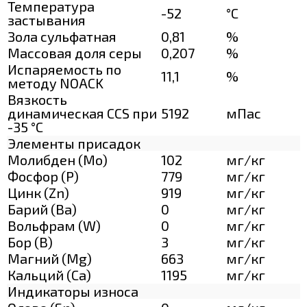
Температура
-52
°C
застывания
Зола сульфатная
0,81
%
Массовая доля серы
0,207
%
Испаряемость по
11,1
%
методу NOACK
Вязкость
динамическая CCS при
5192
мПас
-35 °С
Элементы присадок
Молибден (Мо)
102
мг/кг
Фосфор (Р)
779
мг/кг
Цинк (Zn)
919
мг/кг
Барий (Ва)
0
мг/кг
Вольфрам (W)
0
мг/кг
Бор (В)
3
мг/кг
Магний (Mg)
663
мг/кг
Кальций (Са)
1195
мг/кг
Индикаторы износа