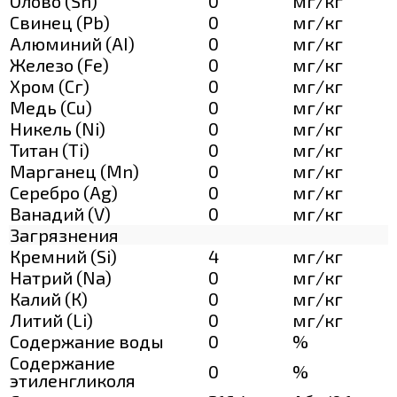
Олово (Sn)
0
мг/кг
Свинец (Pb)
0
мг/кг
Алюминий (AI)
0
мг/кг
Железо (Fe)
0
мг/кг
Хром (Сг)
0
мг/кг
Медь (Cu)
0
мг/кг
Никель (Ni)
0
мг/кг
Титан (Ti)
0
мг/кг
Марганец (Mn)
0
мг/кг
Серебро (Ag)
0
мг/кг
Ванадий (V)
0
мг/кг
Загрязнения
Кремний (Si)
4
мг/кг
Натрий (Na)
0
мг/кг
Калий (К)
0
мг/кг
Литий (Li)
0
мг/кг
Содержание воды
0
%
Содержание
0
%
этиленгликоля