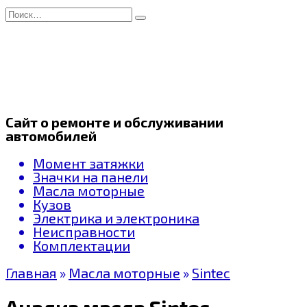
Перейти
Search
к
for:
содержанию
Сайт о ремонте и обслуживании
автомобилей
Момент затяжки
Значки на панели
Масла моторные
Кузов
Электрика и электроника
Неисправности
Комплектации
Главная
»
Масла моторные
»
Sintec
Анализ масла Sintec