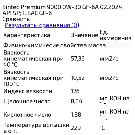
Sintec Premium 9000 0W-30 GF-6A 02.2024
API SP; ILSAC GF-6
Сравнить
Результаты сравнения (
0
)
Ед.
Характеристика
Значение
измерения
Физико-химичесие свойства масла
Вязкость
кинематическая при
57,36
мм2/с
40 °С
Вязкость
кинематическая при
10,52
мм2/с
100 °С
Индекс вязкости
176
мг. КОН на
Щелочное число
8,64
1 г.
мг. КОН на
Кислотное число
1,38
1 г.
Температура вспышки
229
°C
в о.т.