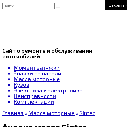
Перейти
Search
Закрыть 
к
for:
содержанию
Сайт о ремонте и обслуживании
автомобилей
Момент затяжки
Значки на панели
Масла моторные
Кузов
Электрика и электроника
Неисправности
Комплектации
Главная
»
Масла моторные
»
Sintec
Анализ масла Sintec