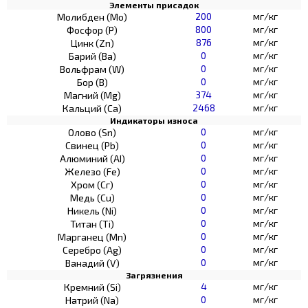
Элементы присадок
200
мг/кг
Молибден (Мо)
800
мг/кг
Фосфор (Р)
876
мг/кг
Цинк (Zn)
0
мг/кг
Барий (Ва)
0
мг/кг
Вольфрам (W)
0
мг/кг
Бор (В)
374
мг/кг
Магний (Mg)
2468
мг/кг
Кальций (Са)
Индикаторы износа
0
мг/кг
Олово (Sn)
0
мг/кг
Свинец (Pb)
0
мг/кг
Алюминий (AI)
0
мг/кг
Железо (Fe)
0
мг/кг
Хром (Сг)
0
мг/кг
Медь (Cu)
0
мг/кг
Никель (Ni)
0
мг/кг
Титан (Ti)
0
мг/кг
Марганец (Mn)
0
мг/кг
Серебро (Ag)
0
мг/кг
Ванадий (V)
Загрязнения
4
мг/кг
Кремний (Si)
0
мг/кг
Натрий (Na)