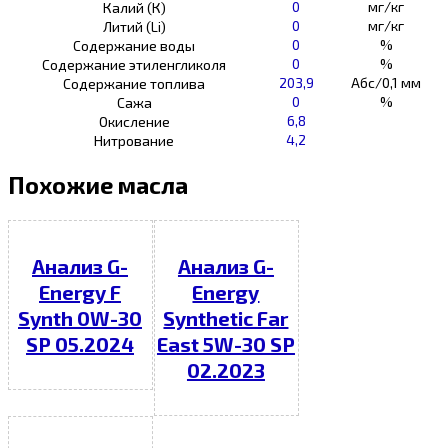
0
мг/кг
Калий (К)
0
мг/кг
Литий (Li)
0
%
Содержание воды
0
%
Содержание этиленгликоля
203,9
Абс/0,1 мм
Содержание топлива
0
%
Сажа
6,8
Окисление
4,2
Нитрование
Похожие масла
Анализ G-
Анализ G-
Energy F
Energy
Synth 0W-30
Synthetic Far
SP 05.2024
East 5W-30 SP
02.2023