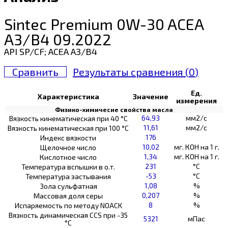
Sintec Premium 0W-30 ACEA
A3/B4 09.2022
API SP/CF; ACEA A3/B4
Сравнить
Результаты сравнения (
0
)
Ед.
Характеристика
Значение
измерения
Физико-химичесие свойства масла
64,93
мм2/с
Вязкость кинематическая при 40 °С
11,61
мм2/с
Вязкость кинематическая при 100 °С
176
Индекс вязкости
10,02
мг. КОН на 1 г.
Щелочное число
1,34
мг. КОН на 1 г.
Кислотное число
231
°C
Температура вспышки в о.т.
-53
°C
Температура застывания
1,08
%
Зола сульфатная
0,207
%
Массовая доля серы
8
%
Испаряемость по методу NOACK
Вязкость динамическая CCS при -35
5321
мПас
°С