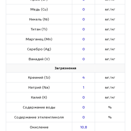
Медь (Cu)
0
мг/кг
Никель (Ni)
0
мг/кг
Титан (Ti)
0
мг/кг
Марганец (Mn)
0
мг/кг
Серебро (Ag)
0
мг/кг
Ванадий (V)
0
мг/кг
Загрязнения
Кремний (Si)
4
мг/кг
Натрий (Na)
1
мг/кг
Калий (К)
0
мг/кг
Содержание воды
0
%
Содержание этиленгликоля
0
%
Окисление
10,8