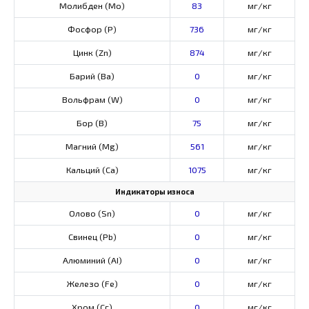
Молибден (Мо)
83
мг/кг
Фосфор (Р)
736
мг/кг
Цинк (Zn)
874
мг/кг
Барий (Ва)
0
мг/кг
Вольфрам (W)
0
мг/кг
Бор (В)
75
мг/кг
Магний (Mg)
561
мг/кг
Кальций (Са)
1075
мг/кг
Индикаторы износа
Олово (Sn)
0
мг/кг
Свинец (Pb)
0
мг/кг
Алюминий (AI)
0
мг/кг
Железо (Fe)
0
мг/кг
Хром (Сг)
0
мг/кг