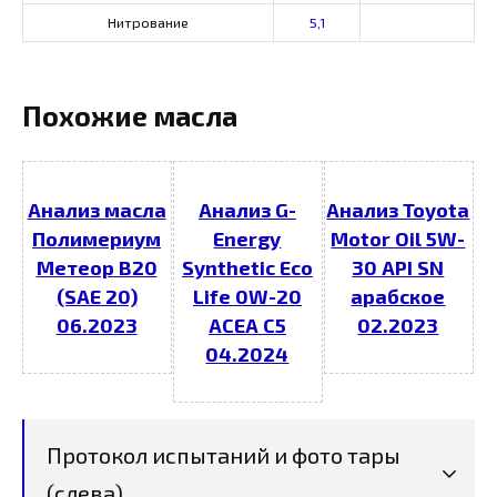
Нитрование
5,1
Похожие масла
Анализ масла
Анализ G-
Анализ Toyota
Полимериум
Energy
Motor Oil 5W-
Метеор В20
Synthetic Eco
30 API SN
(SAE 20)
Life 0W-20
арабское
06.2023
ACEA C5
02.2023
04.2024
Протокол испытаний и фото тары
(слева)