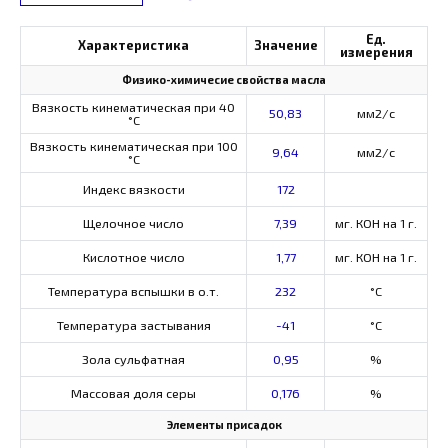
Ед.
Характеристика
Значение
измерения
Физико-химичесие свойства масла
Вязкость кинематическая при 40
50,83
мм2/с
°С
Вязкость кинематическая при 100
9,64
мм2/с
°С
Индекс вязкости
172
Щелочное число
7,39
мг. КОН на 1 г.
Кислотное число
1,77
мг. КОН на 1 г.
Температура вспышки в о.т.
232
°C
Температура застывания
-41
°C
Зола сульфатная
0,95
%
Массовая доля серы
0,176
%
Элементы присадок