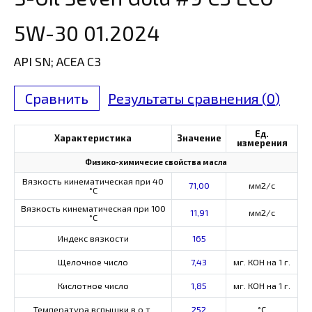
5W-30 01.2024
API SN; ACEA C3
Сравнить
Результаты сравнения (
0
)
Ед.
Характеристика
Значение
измерения
Физико-химичесие свойства масла
Вязкость кинематическая при 40
71,00
мм2/с
°С
Вязкость кинематическая при 100
11,91
мм2/с
°С
Индекс вязкости
165
Щелочное число
7,43
мг. КОН на 1 г.
Кислотное число
1,85
мг. КОН на 1 г.
Температура вспышки в о.т.
252
°C