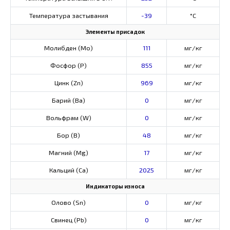
Температура застывания
-39
°C
Элементы присадок
Молибден (Мо)
111
мг/кг
Фосфор (Р)
855
мг/кг
Цинк (Zn)
969
мг/кг
Барий (Ва)
0
мг/кг
Вольфрам (W)
0
мг/кг
Бор (В)
48
мг/кг
Магний (Mg)
17
мг/кг
Кальций (Са)
2025
мг/кг
Индикаторы износа
Олово (Sn)
0
мг/кг
Свинец (Pb)
0
мг/кг