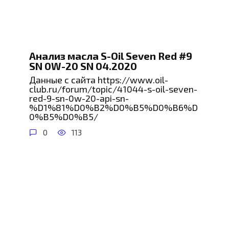
Анализ масла S-Oil Seven Red #9
SN 0W-20 SN 04.2020
Данные с сайта https://www.oil-
club.ru/forum/topic/41044-s-oil-seven-
red-9-sn-0w-20-api-sn-
%D1%81%D0%B2%D0%B5%D0%B6%D
0%B5%D0%B5/
0
113