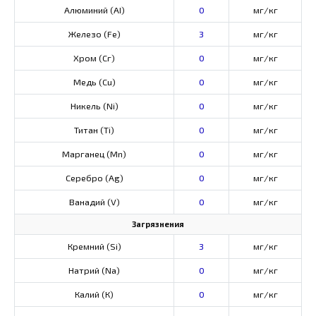
Алюминий (AI)
0
мг/кг
Железо (Fe)
3
мг/кг
Хром (Сг)
0
мг/кг
Медь (Cu)
0
мг/кг
Никель (Ni)
0
мг/кг
Титан (Ti)
0
мг/кг
Марганец (Mn)
0
мг/кг
Серебро (Ag)
0
мг/кг
Ванадий (V)
0
мг/кг
Загрязнения
Кремний (Si)
3
мг/кг
Натрий (Na)
0
мг/кг
Калий (К)
0
мг/кг