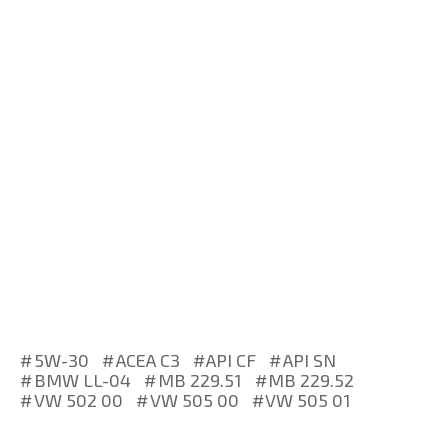
5W-30
ACEA C3
API CF
API SN
BMW LL-04
MB 229.51
MB 229.52
VW 502 00
VW 505 00
VW 505 01