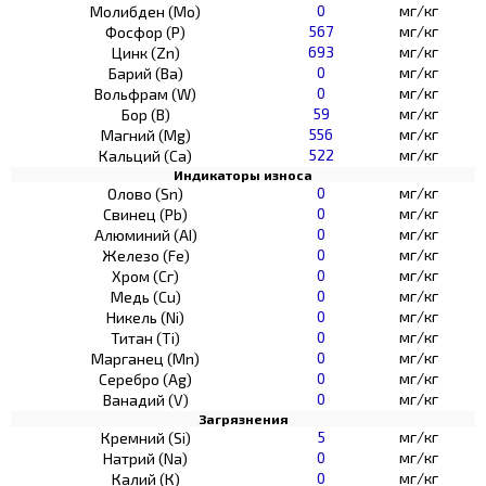
0
мг/кг
Молибден (Мо)
567
мг/кг
Фосфор (Р)
693
мг/кг
Цинк (Zn)
0
мг/кг
Барий (Ва)
0
мг/кг
Вольфрам (W)
59
мг/кг
Бор (В)
556
мг/кг
Магний (Mg)
522
мг/кг
Кальций (Са)
Индикаторы износа
0
мг/кг
Олово (Sn)
0
мг/кг
Свинец (Pb)
0
мг/кг
Алюминий (AI)
0
мг/кг
Железо (Fe)
0
мг/кг
Хром (Сг)
0
мг/кг
Медь (Cu)
0
мг/кг
Никель (Ni)
0
мг/кг
Титан (Ti)
0
мг/кг
Марганец (Mn)
0
мг/кг
Серебро (Ag)
0
мг/кг
Ванадий (V)
Загрязнения
5
мг/кг
Кремний (Si)
0
мг/кг
Натрий (Na)
0
мг/кг
Калий (К)