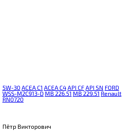
5W-30
ACEA C1
ACEA C4
API CF
API SN
FORD
WSS-M2C913-D
MB 226.51
MB 229.51
Renault
RN0720
Пётр Викторович