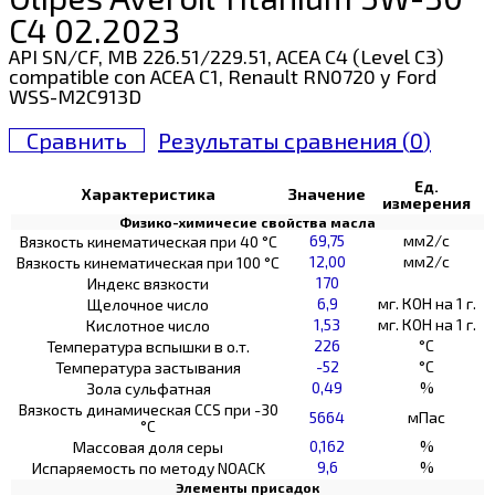
C4 02.2023
API SN/CF, MB 226.51/229.51, ACEA C4 (Level C3)
compatible con ACEA C1, Renault RN0720 y Ford
WSS-M2C913D
Сравнить
Результаты сравнения (
0
)
Ед.
Характеристика
Значение
измерения
Физико-химичесие свойства масла
69,75
мм2/с
Вязкость кинематическая при 40 °С
12,00
мм2/с
Вязкость кинематическая при 100 °С
170
Индекс вязкости
6,9
мг. КОН на 1 г.
Щелочное число
1,53
мг. КОН на 1 г.
Кислотное число
226
°C
Температура вспышки в о.т.
-52
°C
Температура застывания
0,49
%
Зола сульфатная
Вязкость динамическая CCS при -30
5664
мПас
°С
0,162
%
Массовая доля серы
9,6
%
Испаряемость по методу NOACK
Элементы присадок