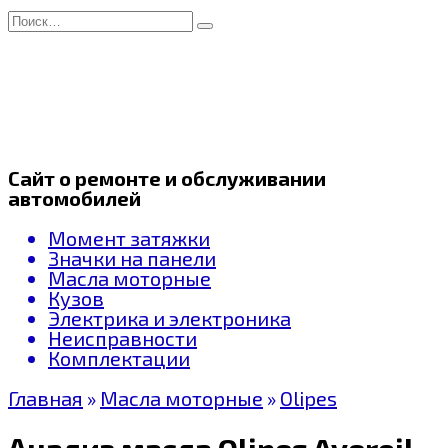
Перейти
Search
к
for:
содержанию
Сайт о ремонте и обслуживании
автомобилей
Момент затяжки
Значки на панели
Масла моторные
Кузов
Электрика и электроника
Неисправности
Комплектации
Главная
»
Масла моторные
»
Olipes
Анализ масла Olipes Averoil