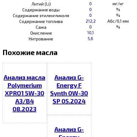
0
мг/кг
Литий (Li)
0
%
Содержание воды
0
%
Содержание этиленгликоля
212,2
Абс/0,1 мм
Содержание топлива
0
%
Сажа
10,1
Окисление
5,6
Нитрование
Похожие масла
Анализ масла
Анализ G-
Polymerium
Energy F
XPRO1 5W-30
Synth 0W-30
A3/B4
SP 05.2024
08.2023
Анализ G-