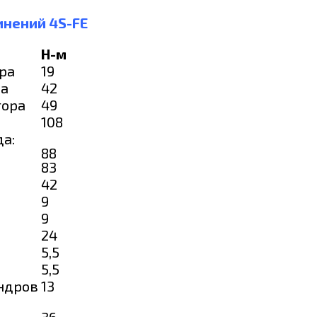
нений 4S-FE
Н-м
ора
19
ра
42
тора
49
108
а:
88
83
42
9
9
24
5,5
5,5
ндров
13
36