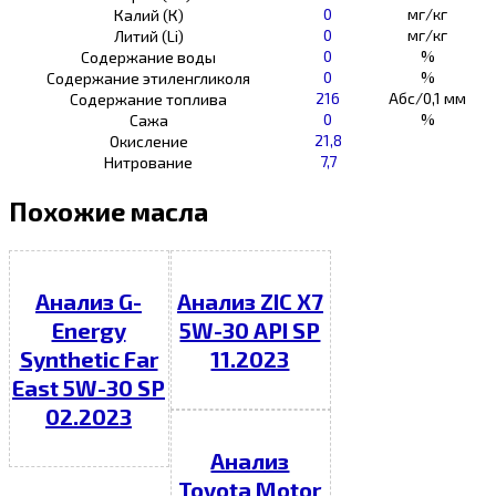
0
мг/кг
Калий (К)
0
мг/кг
Литий (Li)
0
%
Содержание воды
0
%
Содержание этиленгликоля
216
Абс/0,1 мм
Содержание топлива
0
%
Сажа
21,8
Окисление
7,7
Нитрование
Похожие масла
Анализ G-
Анализ ZIC X7
Energy
5W-30 API SP
Synthetic Far
11.2023
East 5W-30 SP
02.2023
Анализ
Toyota Motor