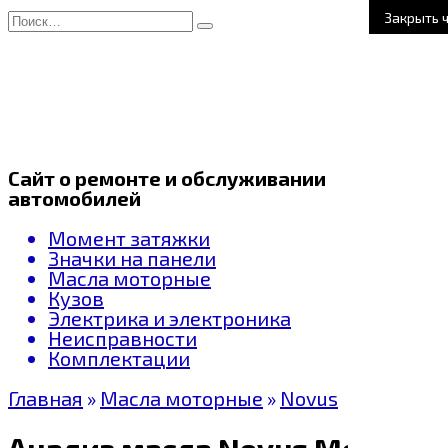
Перейти
Search
Закрыть 
к
for:
содержанию
Сайт о ремонте и обслуживании
автомобилей
Момент затяжки
Значки на панели
Масла моторные
Кузов
Электрика и электроника
Неисправности
Комплектации
Главная
»
Масла моторные
»
Novus
Анализ масла Novus Motion