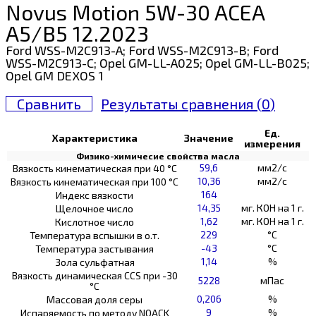
Novus Motion 5W-30 ACEA
A5/B5 12.2023
Ford WSS-M2C913-A; Ford WSS-M2C913-B; Ford
WSS-M2C913-C; Opel GM-LL-A025; Opel GM-LL-B025;
Opel GM DEXOS 1
Сравнить
Результаты сравнения (
0
)
Ед.
Характеристика
Значение
измерения
Физико-химичесие свойства масла
59,6
мм2/с
Вязкость кинематическая при 40 °С
10,36
мм2/с
Вязкость кинематическая при 100 °С
164
Индекс вязкости
14,35
мг. КОН на 1 г.
Щелочное число
1,62
мг. КОН на 1 г.
Кислотное число
229
°C
Температура вспышки в о.т.
-43
°C
Температура застывания
1,14
%
Зола сульфатная
Вязкость динамическая CCS при -30
5228
мПас
°С
0,206
%
Массовая доля серы
9
%
Испаряемость по методу NOACK