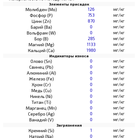
Элементы присадок
126
мг/кг
Молибден (Мо)
753
мг/кг
Фосфор (Р)
870
мг/кг
Цинк (Zn)
0
мг/кг
Барий (Ва)
0
мг/кг
Вольфрам (W)
285
мг/кг
Бор (В)
1133
мг/кг
Магний (Mg)
1980
мг/кг
Кальций (Са)
Индикаторы износа
0
мг/кг
Олово (Sn)
0
мг/кг
Свинец (Pb)
0
мг/кг
Алюминий (AI)
0
мг/кг
Железо (Fe)
0
мг/кг
Хром (Сг)
0
мг/кг
Медь (Cu)
0
мг/кг
Никель (Ni)
0
мг/кг
Титан (Ti)
0
мг/кг
Марганец (Mn)
0
мг/кг
Серебро (Ag)
0
мг/кг
Ванадий (V)
Загрязнения
1
мг/кг
Кремний (Si)
0
мг/кг
Натрий (Na)