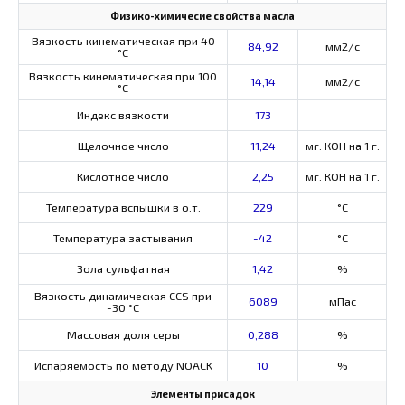
Физико-химичесие свойства масла
Вязкость кинематическая при 40
84,92
мм2/с
°С
Вязкость кинематическая при 100
14,14
мм2/с
°С
Индекс вязкости
173
Щелочное число
11,24
мг. КОН на 1 г.
Кислотное число
2,25
мг. КОН на 1 г.
Температура вспышки в о.т.
229
°C
Температура застывания
-42
°C
Зола сульфатная
1,42
%
Вязкость динамическая CCS при
6089
мПас
-30 °С
Массовая доля серы
0,288
%
Испаряемость по методу NOACK
10
%
Элементы присадок