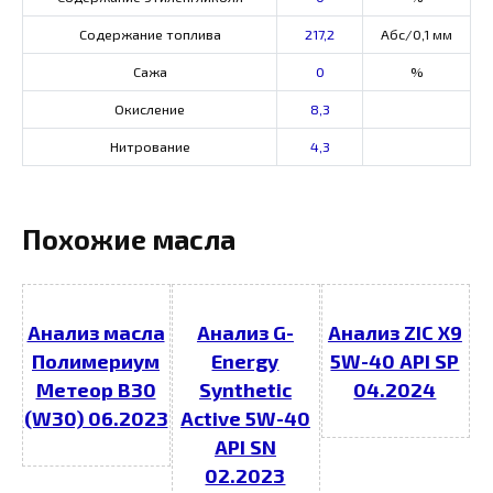
Содержание топлива
217,2
Абс/0,1 мм
Сажа
0
%
Окисление
8,3
Нитрование
4,3
Похожие масла
Анализ масла
Анализ G-
Анализ ZIC X9
Полимериум
Energy
5W-40 API SP
Метеор В30
Synthetic
04.2024
(W30) 06.2023
Active 5W-40
API SN
02.2023