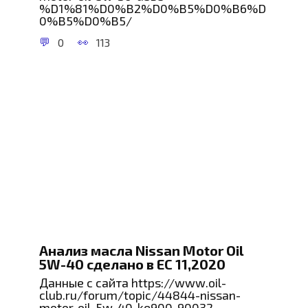
%D1%81%D0%B2%D0%B5%D0%B6%D
0%B5%D0%B5/
0
113
Анализ масла Nissan Motor Oil
5W-40 сделано в ЕС 11,2020
Данные с сайта https://www.oil-
club.ru/forum/topic/44844-nissan-
motor-oil-5w-40-ke900-90032-