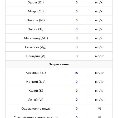
Хром (Сг)
0
мг/кг
Медь (Cu)
0
мг/кг
Никель (Ni)
0
мг/кг
Титан (Ti)
0
мг/кг
Марганец (Mn)
0
мг/кг
Серебро (Ag)
0
мг/кг
Ванадий (V)
0
мг/кг
Загрязнения
Кремний (Si)
10
мг/кг
Натрий (Na)
0
мг/кг
Калий (К)
0
мг/кг
Литий (Li)
0
мг/кг
Содержание воды
0
%
Содержание этиленгликоля
0
%