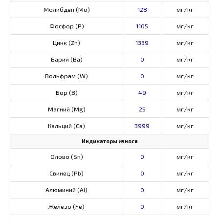
Молибден (Мо)
128
мг/кг
Фосфор (Р)
1105
мг/кг
Цинк (Zn)
1339
мг/кг
Барий (Ва)
0
мг/кг
Вольфрам (W)
0
мг/кг
Бор (В)
49
мг/кг
Магний (Mg)
25
мг/кг
Кальций (Са)
3999
мг/кг
Индикаторы износа
Олово (Sn)
0
мг/кг
Свинец (Pb)
0
мг/кг
Алюминий (AI)
0
мг/кг
Железо (Fe)
0
мг/кг