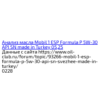
Анализ масла Mobil 1 ESP Formula P 5W-30
API SN made in Turkey 05,25
Данные с сайта https://www.oil-
club.ru/forum/topic/93266-mobil-1-esp-
formula-p-5w-30-api-sn-svezhee-made-in-
turkey/
0
228