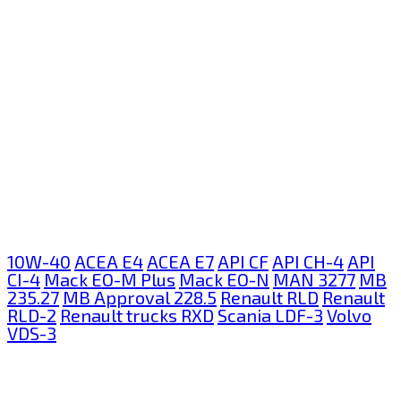
10W-40
ACEA E4
ACEA E7
API CF
API CH-4
API
CI-4
Mack EO-M Plus
Mack EO-N
MAN 3277
MB
235.27
MB Approval 228.5
Renault RLD
Renault
RLD-2
Renault trucks RXD
Scania LDF-3
Volvo
VDS-3