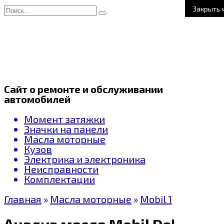
Перейти
Search
Закрыть 
к
for:
содержанию
Сайт о ремонте и обслуживании
автомобилей
Момент затяжки
Значки на панели
Масла моторные
Кузов
Электрика и электроника
Неисправности
Комплектации
Главная
»
Масла моторные
»
Mobil 1
Анализ масла Mobil Delvac