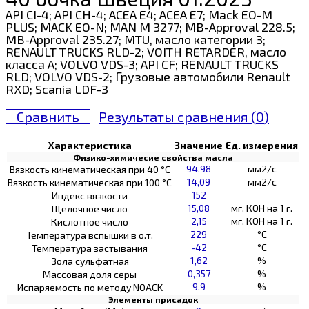
API CI-4; API CH-4; ACEA E4; ACEA E7; Mack EO-M
PLUS; MACK EO-N; MAN M 3277; MB-Approval 228.5;
MB-Approval 235.27; MTU, масло категории 3;
RENAULT TRUCKS RLD-2; VOITH RETARDER, масло
класса A; VOLVO VDS-3; API CF; RENAULT TRUCKS
RLD; VOLVO VDS-2; Грузовые автомобили Renault
RXD; Scania LDF-3
Сравнить
Результаты сравнения (
0
)
Характеристика
Значение
Ед. измерения
Физико-химичесие свойства масла
94,98
мм2/с
Вязкость кинематическая при 40 °С
14,09
мм2/с
Вязкость кинематическая при 100 °С
152
Индекс вязкости
15,08
мг. КОН на 1 г.
Щелочное число
2,15
мг. КОН на 1 г.
Кислотное число
229
°C
Температура вспышки в о.т.
-42
°C
Температура застывания
1,62
%
Зола сульфатная
0,357
%
Массовая доля серы
9,9
%
Испаряемость по методу NOACK
Элементы присадок