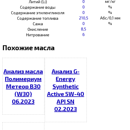
0
мг/кг
Литий (Li)
0
%
Содержание воды
0
%
Содержание этиленгликоля
210,5
Абс/0,1 мм
Содержание топлива
0
%
Сажа
8,5
Окисление
6
Нитрование
Похожие масла
Анализ масла
Анализ G-
Полимериум
Energy
Метеор В30
Synthetic
(W30)
Active 5W-40
06.2023
API SN
02.2023