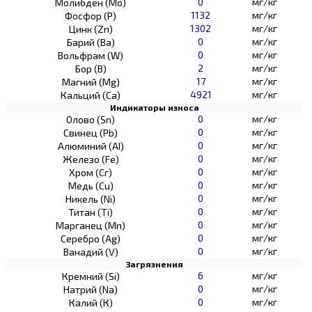
0
мг/кг
Молибден (Мо)
1132
мг/кг
Фосфор (Р)
1302
мг/кг
Цинк (Zn)
0
мг/кг
Барий (Ва)
0
мг/кг
Вольфрам (W)
2
мг/кг
Бор (В)
17
мг/кг
Магний (Mg)
4921
мг/кг
Кальций (Са)
Индикаторы износа
0
мг/кг
Олово (Sn)
0
мг/кг
Свинец (Pb)
0
мг/кг
Алюминий (AI)
0
мг/кг
Железо (Fe)
0
мг/кг
Хром (Сг)
0
мг/кг
Медь (Cu)
0
мг/кг
Никель (Ni)
0
мг/кг
Титан (Ti)
0
мг/кг
Марганец (Mn)
0
мг/кг
Серебро (Ag)
0
мг/кг
Ванадий (V)
Загрязнения
6
мг/кг
Кремний (Si)
0
мг/кг
Натрий (Na)
0
мг/кг
Калий (К)