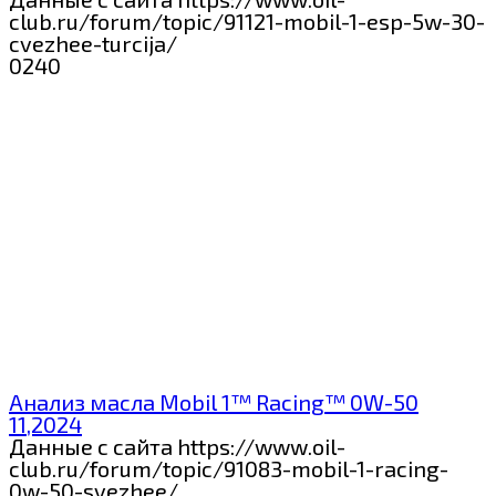
club.ru/forum/topic/91121-mobil-1-esp-5w-30-
cvezhee-turcija/
0
240
Анализ масла Mobil 1™ Racing™ 0W-50
11,2024
Данные с сайта https://www.oil-
club.ru/forum/topic/91083-mobil-1-racing-
0w-50-svezhee/