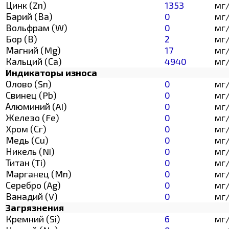
Цинк (Zn)
1353
мг
Барий (Ва)
0
мг
Вольфрам (W)
0
мг
Бор (В)
2
мг
Магний (Mg)
17
мг
Кальций (Са)
4940
мг
Индикаторы износа
Олово (Sn)
0
мг
Свинец (Pb)
0
мг
Алюминий (AI)
0
мг
Железо (Fe)
0
мг
Хром (Сг)
0
мг
Медь (Cu)
0
мг
Никель (Ni)
0
мг
Титан (Ti)
0
мг
Марганец (Mn)
0
мг
Серебро (Ag)
0
мг
Ванадий (V)
0
мг
Загрязнения
Кремний (Si)
6
мг