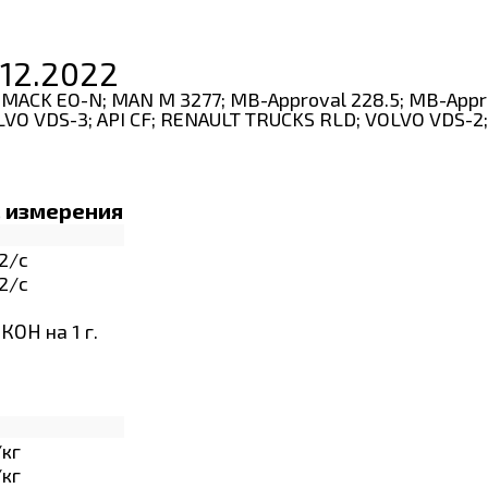
 12.2022
US; MACK EO-N; MAN M 3277; MB-Approval 228.5; MB-App
VO VDS-3; API CF; RENAULT TRUCKS RLD; VOLVO VDS-2;
. измерения
2/с
2/с
 КОН на 1 г.
/кг
/кг