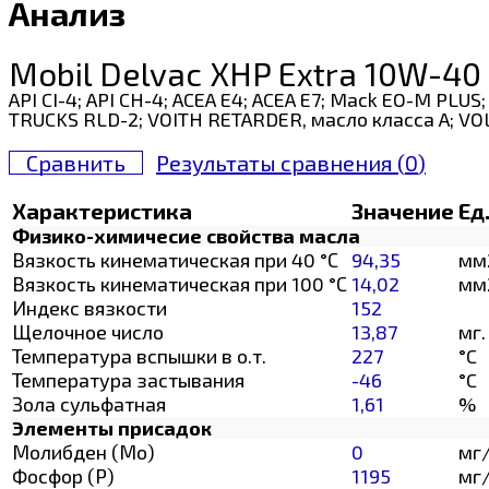
Анализ
Mobil Delvac XHP Extra 10W-40
API CI-4; API CH-4; ACEA E4; ACEA E7; Mack EO-M PL
TRUCKS RLD-2; VOITH RETARDER, масло класса A; VOL
Сравнить
Результаты сравнения (
0
)
Характеристика
Значение
Ед
Физико-химичесие свойства масла
Вязкость кинематическая при 40 °С
94,35
мм
Вязкость кинематическая при 100 °С
14,02
мм
Индекс вязкости
152
Щелочное число
13,87
мг.
Температура вспышки в о.т.
227
°C
Температура застывания
-46
°C
Зола сульфатная
1,61
%
Элементы присадок
Молибден (Мо)
0
мг
Фосфор (Р)
1195
мг