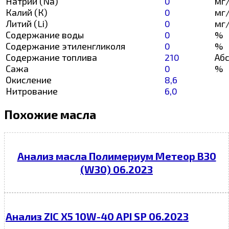
Натрий (Na)
0
мг
Калий (К)
0
мг
Литий (Li)
0
мг
Содержание воды
0
%
Содержание этиленгликоля
0
%
Содержание топлива
210
Абс
Сажа
0
%
Окисление
8,6
Нитрование
6,0
Похожие масла
Анализ масла Полимериум Метеор В30
(W30) 06.2023
Анализ ZIC X5 10W-40 API SP 06.2023