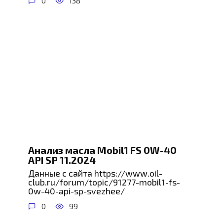
0
138
Анализ масла Mobil1 FS 0W-40
API SP 11.2024
Данные с сайта https://www.oil-
club.ru/forum/topic/91277-mobil1-fs-
0w-40-api-sp-svezhee/
0
99