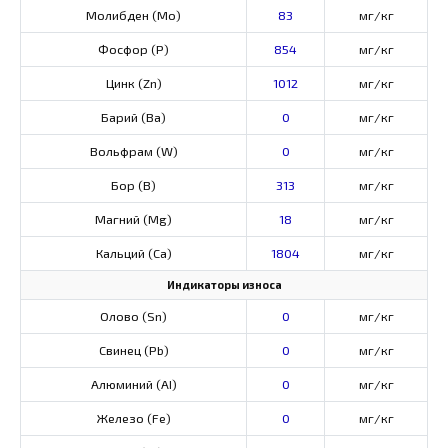
Молибден (Мо)
83
мг/кг
Фосфор (Р)
854
мг/кг
Цинк (Zn)
1012
мг/кг
Барий (Ва)
0
мг/кг
Вольфрам (W)
0
мг/кг
Бор (В)
313
мг/кг
Магний (Mg)
18
мг/кг
Кальций (Са)
1804
мг/кг
Индикаторы износа
Олово (Sn)
0
мг/кг
Свинец (Pb)
0
мг/кг
Алюминий (AI)
0
мг/кг
Железо (Fe)
0
мг/кг