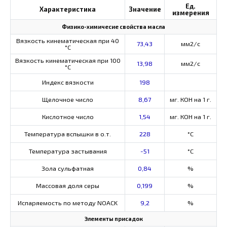
Ед.
Характеристика
Значение
измерения
Физико-химичесие свойства масла
Вязкость кинематическая при 40
73,43
мм2/с
°С
Вязкость кинематическая при 100
13,98
мм2/с
°С
Индекс вязкости
198
Щелочное число
8,67
мг. КОН на 1 г.
Кислотное число
1,54
мг. КОН на 1 г.
Температура вспышки в о.т.
228
°C
Температура застывания
-51
°C
Зола сульфатная
0,84
%
Массовая доля серы
0,199
%
Испаряемость по методу NOACK
9,2
%
Элементы присадок