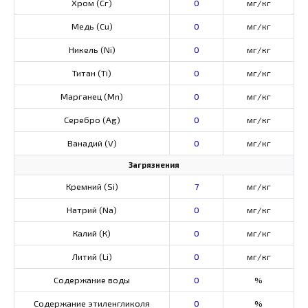
Хром (Сг)
0
мг/кг
Медь (Cu)
0
мг/кг
Никель (Ni)
0
мг/кг
Титан (Ti)
0
мг/кг
Марганец (Mn)
0
мг/кг
Серебро (Ag)
0
мг/кг
Ванадий (V)
0
мг/кг
Загрязнения
Кремний (Si)
7
мг/кг
Натрий (Na)
0
мг/кг
Калий (К)
0
мг/кг
Литий (Li)
0
мг/кг
Содержание воды
0
%
Содержание этиленгликоля
0
%