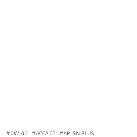
0W-40
ACEA C3
API SN PLUS