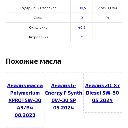
Содержание топлива
198,5
Абс/0,1 мм
Сажа
0
%
Окисление
40,3
Нитрование
7,1
Похожие масла
Анализ масла
Анализ G-
Анализ ZIC X7
Polymerium
Energy F Synth
Diesel 5W-30
XPRO1 5W-30
0W-30 SP
05.2024
A3/B4
05.2024
08.2023