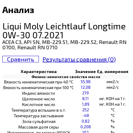
Анализ
Liqui Moly Leichtlauf Longtime
0W-30 07.2021
ACEA C3, API SN, MB-229.51, MB-229.52, Renault RN
0700, Renault RN 0710
Сравнить
Результаты сравнения (
0
)
Характеристика
Значение
Ед. измерения
Физико-химичесие свойства масла
55,98
мм2/с
Вязкость кинематическая при 40 °С
12,08
мм2/с
Вязкость кинематическая при 100 °С
219
Индекс вязкости
8,11
мг. КОН на 1 г.
Щелочное число
1,89
мг. КОН на 1 г.
Кислотное число
252
°C
Температура вспышки в о.т.
-48
°C
Температура застывания
0,82
%
Зола сульфатная
0,208
%
Массовая доля серы
10,1
%
Испаряемость по методу NOACK