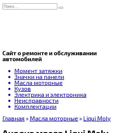
Перейти
Search
к
for:
содержанию
Сайт о ремонте и обслуживании
автомобилей
Момент затяжки
Значки на панели
Масла моторные
Кузов
Электрика и электроника
Неисправности
Комплектации
Главная
»
Масла моторные
»
Liqui Moly
Анализ масла Liqui Moly