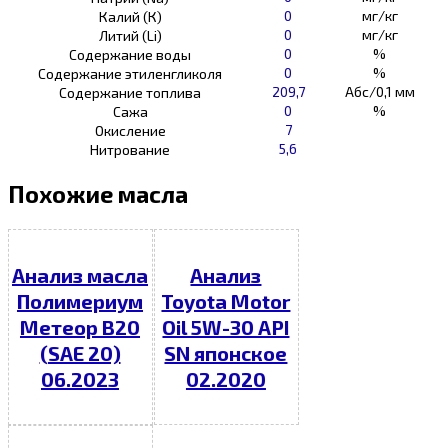
0
мг/кг
Калий (К)
0
мг/кг
Литий (Li)
0
%
Содержание воды
0
%
Содержание этиленгликоля
209,7
Абс/0,1 мм
Содержание топлива
0
%
Сажа
7
Окисление
5,6
Нитрование
Похожие масла
Анализ масла
Анализ
Полимериум
Toyota Motor
Метеор В20
Oil 5W-30 API
(SAE 20)
SN японское
06.2023
02.2020