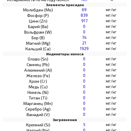
Элементы присадок
69
мг/кг
Молибден (Мо)
839
мг/кг
Фосфор (Р)
917
мг/кг
Цинк (Zn)
0
мг/кг
Барий (Ва)
0
мг/кг
Вольфрам (W)
74
мг/кг
Бор (В)
21
мг/кг
Магний (Mg)
1929
мг/кг
Кальций (Са)
Индикаторы износа
0
мг/кг
Олово (Sn)
0
мг/кг
Свинец (Pb)
0
мг/кг
Алюминий (AI)
0
мг/кг
Железо (Fe)
0
мг/кг
Хром (Сг)
0
мг/кг
Медь (Cu)
0
мг/кг
Никель (Ni)
0
мг/кг
Титан (Ti)
0
мг/кг
Марганец (Mn)
0
мг/кг
Серебро (Ag)
0
мг/кг
Ванадий (V)
Загрязнения
5
мг/кг
Кремний (Si)
0
мг/кг
Натрий (Na)