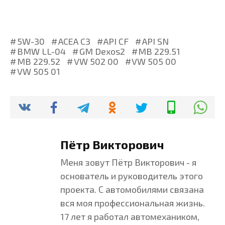
5W-30
ACEA C3
API CF
API SN
BMW LL-04
GM Dexos2
MB 229.51
MB 229.52
VW 502 00
VW 505 00
VW 505 01
Пётр Викторович
Меня зовут Пётр Викторович - я
основатель и руководитель этого
проекта. С автомобилями связана
вся моя профессиональная жизнь.
17 лет я работал автомехаником,