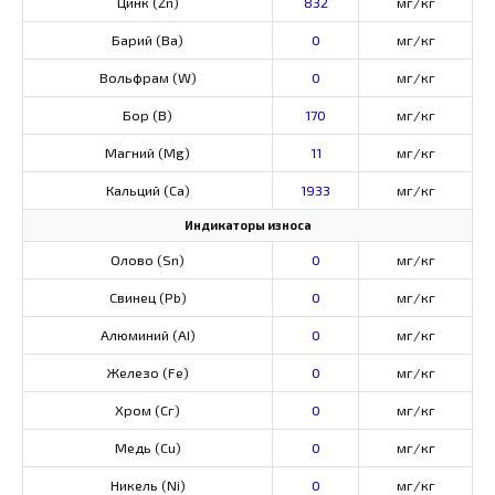
Цинк (Zn)
832
мг/кг
Барий (Ва)
0
мг/кг
Вольфрам (W)
0
мг/кг
Бор (В)
170
мг/кг
Магний (Mg)
11
мг/кг
Кальций (Са)
1933
мг/кг
Индикаторы износа
Олово (Sn)
0
мг/кг
Свинец (Pb)
0
мг/кг
Алюминий (AI)
0
мг/кг
Железо (Fe)
0
мг/кг
Хром (Сг)
0
мг/кг
Медь (Cu)
0
мг/кг
Никель (Ni)
0
мг/кг