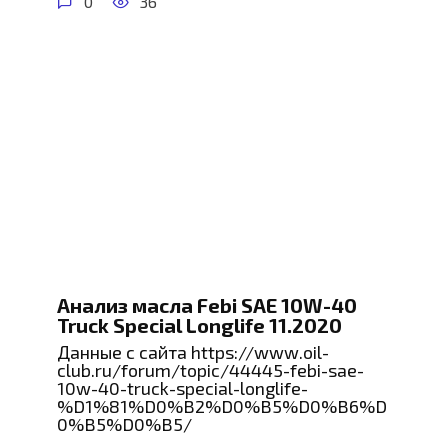
0
36
Анализ масла Febi SAE 10W-40
Truck Special Longlife 11.2020
Данные с сайта https://www.oil-
club.ru/forum/topic/44445-febi-sae-
10w-40-truck-special-longlife-
%D1%81%D0%B2%D0%B5%D0%B6%D
0%B5%D0%B5/