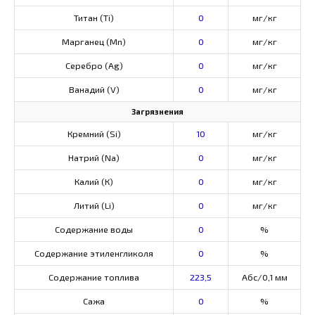
Титан (Ti)
0
мг/кг
Марганец (Mn)
0
мг/кг
Серебро (Ag)
0
мг/кг
Ванадий (V)
0
мг/кг
Загрязнения
Кремний (Si)
10
мг/кг
Натрий (Na)
0
мг/кг
Калий (К)
0
мг/кг
Литий (Li)
0
мг/кг
Содержание воды
0
%
Содержание этиленгликоля
0
%
Содержание топлива
223,5
Абс/0,1 мм
Сажа
0
%