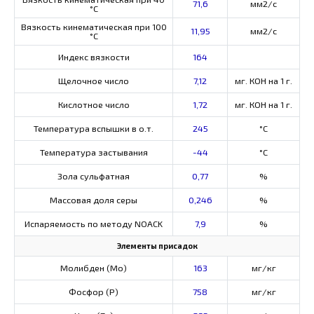
71,6
мм2/с
°С
Вязкость кинематическая при 100
11,95
мм2/с
°С
Индекс вязкости
164
Щелочное число
7,12
мг. КОН на 1 г.
Кислотное число
1,72
мг. КОН на 1 г.
Температура вспышки в о.т.
245
°C
Температура застывания
-44
°C
Зола сульфатная
0,77
%
Массовая доля серы
0,246
%
Испаряемость по методу NOACK
7,9
%
Элементы присадок
Молибден (Мо)
163
мг/кг
Фосфор (Р)
758
мг/кг