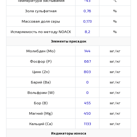
Температура застывания
-43
°C
Зола сульфатная
0,76
%
Массовая доля серы
0,173
%
Испаряемость по методу NOACK
8,2
%
Элементы присадок
Молибден (Мо)
144
мг/кг
Фосфор (Р)
667
мг/кг
Цинк (Zn)
803
мг/кг
Барий (Ва)
0
мг/кг
Вольфрам (W)
0
мг/кг
Бор (В)
455
мг/кг
Магний (Mg)
450
мг/кг
Кальций (Са)
1133
мг/кг
Индикаторы износа