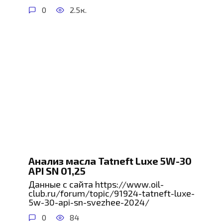
0
2.5к.
Анализ масла Tatneft Luxe 5W-30
API SN 01,25
Данные с сайта https://www.oil-
club.ru/forum/topic/91924-tatneft-luxe-
5w-30-api-sn-svezhee-2024/
0
84