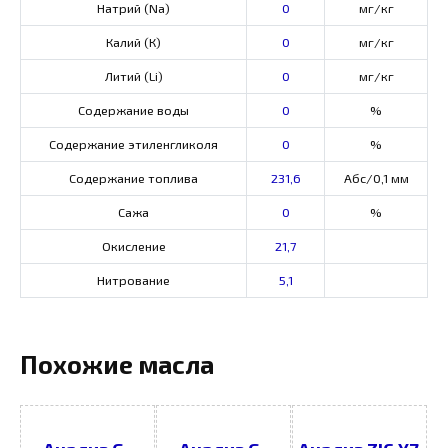
Натрий (Na)
0
мг/кг
Калий (К)
0
мг/кг
Литий (Li)
0
мг/кг
Содержание воды
0
%
Содержание этиленгликоля
0
%
Содержание топлива
231,6
Абс/0,1 мм
Сажа
0
%
Окисление
21,7
Нитрование
5,1
Похожие масла