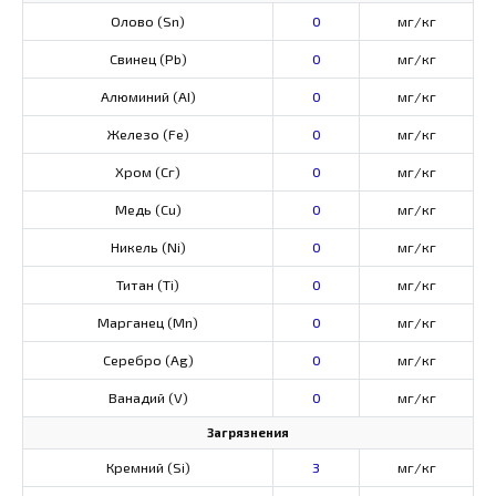
Олово (Sn)
0
мг/кг
Свинец (Pb)
0
мг/кг
Алюминий (AI)
0
мг/кг
Железо (Fe)
0
мг/кг
Хром (Сг)
0
мг/кг
Медь (Cu)
0
мг/кг
Никель (Ni)
0
мг/кг
Титан (Ti)
0
мг/кг
Марганец (Mn)
0
мг/кг
Серебро (Ag)
0
мг/кг
Ванадий (V)
0
мг/кг
Загрязнения
Кремний (Si)
3
мг/кг