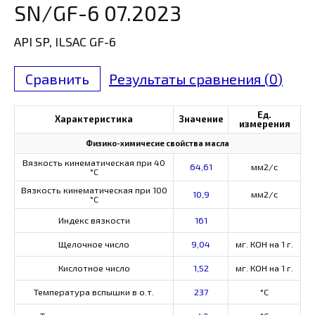
SN/GF-6 07.2023
API SP, ILSAC GF-6
Сравнить
Результаты сравнения (
0
)
Ед.
Характеристика
Значение
измерения
Физико-химичесие свойства масла
Вязкость кинематическая при 40
64,61
мм2/с
°С
Вязкость кинематическая при 100
10,9
мм2/с
°С
Индекс вязкости
161
Щелочное число
9,04
мг. КОН на 1 г.
Кислотное число
1,52
мг. КОН на 1 г.
Температура вспышки в о.т.
237
°C