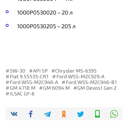
1000P0530020 – 20 л
1000P0530205 – 205 л
5W-30
API SP
Chrysler MS-6395
Fiat 9.55535-CR1
Ford WSS-M2C929-A
Ford WSS-M2C946-A
Ford WSS-M2C946-B1
GM 4718 M
GM 6094 M
GM Dexos1 Gen 2
ILSAC GF-6