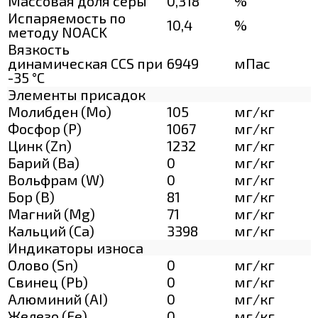
Массовая доля серы
0,318
%
Испаряемость по
10,4
%
методу NOACK
Вязкость
динамическая CCS при
6949
мПас
-35 °С
Элементы присадок
Молибден (Мо)
105
мг/кг
Фосфор (Р)
1067
мг/кг
Цинк (Zn)
1232
мг/кг
Барий (Ва)
0
мг/кг
Вольфрам (W)
0
мг/кг
Бор (В)
81
мг/кг
Магний (Mg)
71
мг/кг
Кальций (Са)
3398
мг/кг
Индикаторы износа
Олово (Sn)
0
мг/кг
Свинец (Pb)
0
мг/кг
Алюминий (AI)
0
мг/кг
Железо (Fe)
0
мг/кг