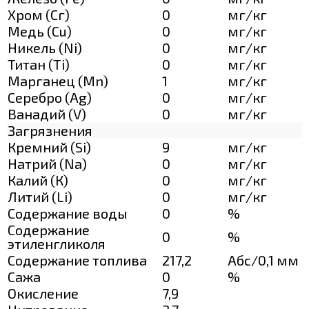
Хром (Сг)
0
мг/кг
Медь (Cu)
0
мг/кг
Никель (Ni)
0
мг/кг
Титан (Ti)
0
мг/кг
Марганец (Mn)
1
мг/кг
Серебро (Ag)
0
мг/кг
Ванадий (V)
0
мг/кг
Загрязнения
Кремний (Si)
9
мг/кг
Натрий (Na)
0
мг/кг
Калий (К)
0
мг/кг
Литий (Li)
0
мг/кг
Содержание воды
0
%
Содержание
0
%
этиленгликоля
Содержание топлива
217,2
Абс/0,1 мм
Сажа
0
%
Окисление
7,9