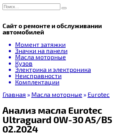
Перейти
Search
к
for:
содержанию
Сайт о ремонте и обслуживании
автомобилей
Момент затяжки
Значки на панели
Масла моторные
Кузов
Электрика и электроника
Неисправности
Комплектации
Главная
»
Масла моторные
»
Eurotec
Анализ масла Eurotec
Ultraguard 0W-30 A5/B5
02.2024