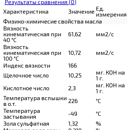
Результаты сравнения (
0
)
Ед.
Характеристика
Значение
измерения
Физико-химичесие свойства масла
Вязкость
кинематическая при
61,62
мм2/с
40 °С
Вязкость
кинематическая при
10,72
мм2/с
100 °С
Индекс вязкости
166
мг. КОН на
Щелочное число
10,25
1 г.
мг. КОН на
Кислотное число
2,3
1 г.
Температура вспышки
226
°C
в о.т.
Температура
-49
°C
застывания
Зола сульфатная
1,32
%