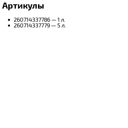
Артикулы
260714337786 — 1 л.
260714337779 — 5 л.