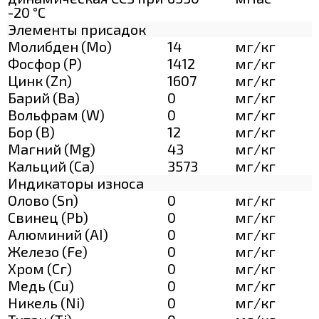
-20 °С
Элементы присадок
Молибден (Мо)
14
мг/кг
Фосфор (Р)
1412
мг/кг
Цинк (Zn)
1607
мг/кг
Барий (Ва)
0
мг/кг
Вольфрам (W)
0
мг/кг
Бор (В)
12
мг/кг
Магний (Mg)
43
мг/кг
Кальций (Са)
3573
мг/кг
Индикаторы износа
Олово (Sn)
0
мг/кг
Свинец (Pb)
0
мг/кг
Алюминий (AI)
0
мг/кг
Железо (Fe)
0
мг/кг
Хром (Сг)
0
мг/кг
Медь (Cu)
0
мг/кг
Никель (Ni)
0
мг/кг