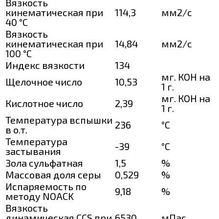
Вязкость
кинематическая при
114,3
мм2/с
40 °С
Вязкость
кинематическая при
14,84
мм2/с
100 °С
Индекс вязкости
134
мг. КОН на
Щелочное число
10,53
1 г.
мг. КОН на
Кислотное число
2,39
1 г.
Температура вспышки
236
°C
в о.т.
Температура
-39
°C
застывания
Зола сульфатная
1,5
%
Массовая доля серы
0,529
%
Испаряемость по
9,18
%
методу NOACK
Вязкость
динамическая CCS при
6530
мПас