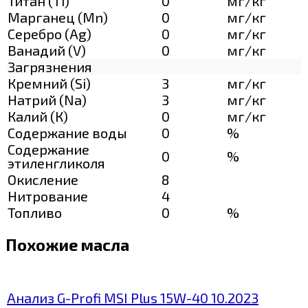
Титан (Ti)
0
мг/кг
Марганец (Mn)
0
мг/кг
Серебро (Ag)
0
мг/кг
Ванадий (V)
0
мг/кг
Загрязнения
Кремний (Si)
3
мг/кг
Натрий (Na)
3
мг/кг
Калий (К)
0
мг/кг
Содержание воды
0
%
Содержание
0
%
этиленгликоля
Окисление
8
Нитрование
4
Топливо
0
%
Похожие масла
Анализ G-Profi MSI Plus 15W-40 10.2023