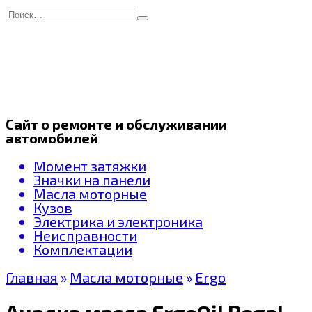
Перейти
Search
к
for:
содержанию
Сайт о ремонте и обслуживании
автомобилей
Момент затяжки
Значки на панели
Масла моторные
Кузов
Электрика и электроника
Неисправности
Комплектации
Главная
»
Масла моторные
»
Ergo
Анализ масла ErgoOil Regal