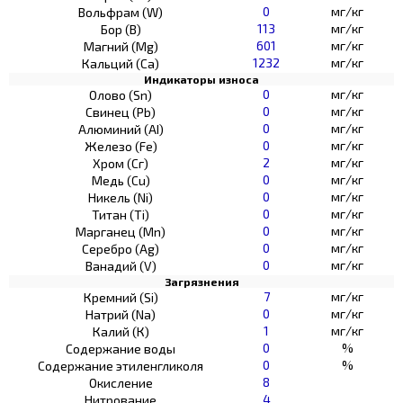
0
мг/кг
Вольфрам (W)
113
мг/кг
Бор (В)
601
мг/кг
Магний (Mg)
1232
мг/кг
Кальций (Са)
Индикаторы износа
0
мг/кг
Олово (Sn)
0
мг/кг
Свинец (Pb)
0
мг/кг
Алюминий (AI)
0
мг/кг
Железо (Fe)
2
мг/кг
Хром (Сг)
0
мг/кг
Медь (Cu)
0
мг/кг
Никель (Ni)
0
мг/кг
Титан (Ti)
0
мг/кг
Марганец (Mn)
0
мг/кг
Серебро (Ag)
0
мг/кг
Ванадий (V)
Загрязнения
7
мг/кг
Кремний (Si)
0
мг/кг
Натрий (Na)
1
мг/кг
Калий (К)
0
%
Содержание воды
0
%
Содержание этиленгликоля
8
Окисление
4
Нитрование