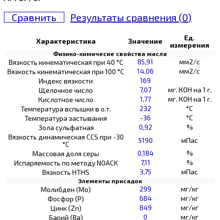
Сравнить
Результаты сравнения (
0
)
Ед.
Характеристика
Значение
измерения
Физико-химичесие свойства масла
85,91
мм2/с
Вязкость кинематическая при 40 °С
14,06
мм2/с
Вязкость кинематическая при 100 °С
169
Индекс вязкости
7,07
мг. КОН на 1 г.
Щелочное число
1,77
мг. КОН на 1 г.
Кислотное число
232
°C
Температура вспышки в о.т.
-36
°C
Температура застывания
0,92
%
Зола сульфатная
Вязкость динамическая CCS при -30
5190
мПас
°С
0,184
%
Массовая доля серы
7,11
%
Испаряемость по методу NOACK
3,75
мПас
Вязкость HTHS
Элементы присадок
299
мг/кг
Молибден (Мо)
684
мг/кг
Фосфор (Р)
849
мг/кг
Цинк (Zn)
0
мг/кг
Барий (Ва)