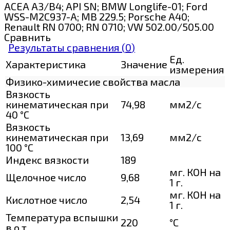
ACEA A3/B4; API SN; BMW Longlife-01; Ford
WSS-M2C937-A; MB 229.5; Porsche A40;
Renault RN 0700; RN 0710; VW 502.00/505.00
Сравнить
Результаты сравнения (
0
)
Ед.
Характеристика
Значение
измерения
Физико-химичесие свойства масла
Вязкость
кинематическая при
74,98
мм2/с
40 °С
Вязкость
кинематическая при
13,69
мм2/с
100 °С
Индекс вязкости
189
мг. КОН на
Щелочное число
9,68
1 г.
мг. КОН на
Кислотное число
2,54
1 г.
Температура вспышки
220
°C
в о.т.