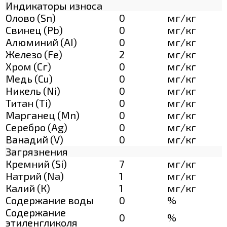
Индикаторы износа
Олово (Sn)
0
мг/кг
Свинец (Pb)
0
мг/кг
Алюминий (AI)
0
мг/кг
Железо (Fe)
2
мг/кг
Хром (Сг)
0
мг/кг
Медь (Cu)
0
мг/кг
Никель (Ni)
0
мг/кг
Титан (Ti)
0
мг/кг
Марганец (Mn)
0
мг/кг
Серебро (Ag)
0
мг/кг
Ванадий (V)
0
мг/кг
Загрязнения
Кремний (Si)
7
мг/кг
Натрий (Na)
1
мг/кг
Калий (К)
1
мг/кг
Содержание воды
0
%
Содержание
0
%
этиленгликоля