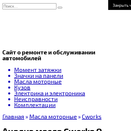
Перейти
Search
Закрыть 
к
for:
содержанию
Сайт о ремонте и обслуживании
автомобилей
Момент затяжки
Значки на панели
Масла моторные
Кузов
Электрика и электроника
Неисправности
Комплектации
Главная
»
Масла моторные
»
Cworks
Анализ масла Cworks Oil 0W-