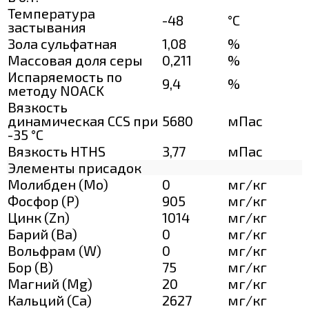
Температура
-48
°C
застывания
Зола сульфатная
1,08
%
Массовая доля серы
0,211
%
Испаряемость по
9,4
%
методу NOACK
Вязкость
динамическая CCS при
5680
мПас
-35 °С
Вязкость HTHS
3,77
мПас
Элементы присадок
Молибден (Мо)
0
мг/кг
Фосфор (Р)
905
мг/кг
Цинк (Zn)
1014
мг/кг
Барий (Ва)
0
мг/кг
Вольфрам (W)
0
мг/кг
Бор (В)
75
мг/кг
Магний (Mg)
20
мг/кг
Кальций (Са)
2627
мг/кг