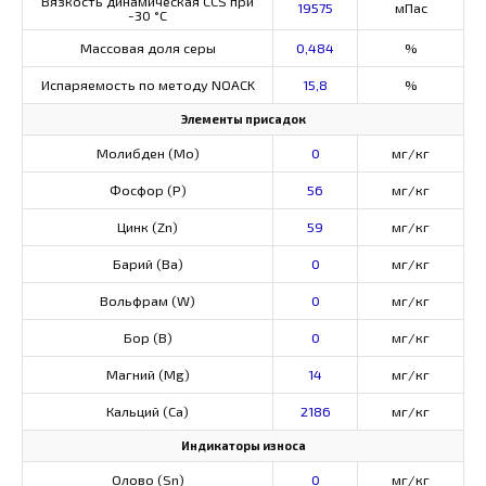
Вязкость динамическая CCS при
19575
мПас
-30 °С
Массовая доля серы
0,484
%
Испаряемость по методу NOACK
15,8
%
Элементы присадок
Молибден (Мо)
0
мг/кг
Фосфор (Р)
56
мг/кг
Цинк (Zn)
59
мг/кг
Барий (Ва)
0
мг/кг
Вольфрам (W)
0
мг/кг
Бор (В)
0
мг/кг
Магний (Mg)
14
мг/кг
Кальций (Са)
2186
мг/кг
Индикаторы износа
Олово (Sn)
0
мг/кг