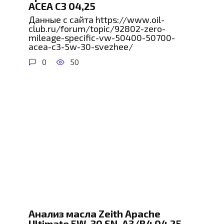
ACEA C3 04,25
Данные с сайта https://www.oil-
club.ru/forum/topic/92802-zero-
mileage-specific-vw-50400-50700-
acea-c3-5w-30-svezhee/
0
50
Анализ масла Zeith Apache
Ultimate 5W-30 SN, A3/B4 04,25