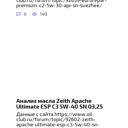
club.ru/forum/topic/92639-eurorepar-
premium-c2-5w-30-api-sn-svezhee/
0
149
Анализ масла Zeith Apache
Ultimate ESP C3 5W-40 SN 03,25
Данные с сайта https://www.oil-
club.ru/forum/topic/92602-zeith-
apache-ultimate-esp-c3-5w-40-sn-