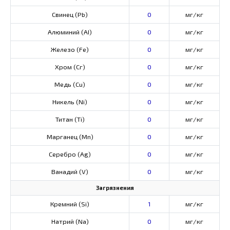
Свинец (Pb)
0
мг/кг
Алюминий (AI)
0
мг/кг
Железо (Fe)
0
мг/кг
Хром (Сг)
0
мг/кг
Медь (Cu)
0
мг/кг
Никель (Ni)
0
мг/кг
Титан (Ti)
0
мг/кг
Марганец (Mn)
0
мг/кг
Серебро (Ag)
0
мг/кг
Ванадий (V)
0
мг/кг
Загрязнения
Кремний (Si)
1
мг/кг
Натрий (Na)
0
мг/кг