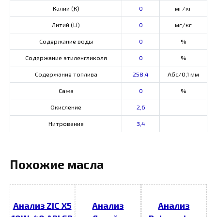
Калий (К)
0
мг/кг
Литий (Li)
0
мг/кг
Содержание воды
0
%
Содержание этиленгликоля
0
%
Содержание топлива
258,4
Абс/0,1 мм
Сажа
0
%
Окисление
2,6
Нитрование
3,4
Похожие масла
Анализ ZIC X5
Анализ
Анализ