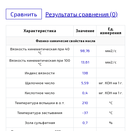
Сравнить
Результаты сравнения (
0
)
Ед.
Характеристика
Значение
измерения
Физико-химичесие свойства масла
Вязкость кинематическая при 40
98,76
мм2/с
°С
Вязкость кинематическая при 100
13,61
мм2/с
°С
Индекс вязкости
138
Щелочное число
5,59
мг. КОН на 1 г.
Кислотное число
0,4
мг. КОН на 1 г.
Температура вспышки в о.т.
210
°C
Температура застывания
-37
°C
Зола сульфатная
0,7
%