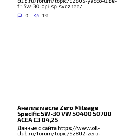
club.ru/forum/topic/92805-yacco-lube-
fr-5w-30-api-sp-svezhee/
0
131
Анализ масла Zero Mileage
Specific 5W-30 VW 50400 50700
ACEA C3 04,25
Данные с сайта https://www.oil-
club.ru/forum/topic/92802-zero-