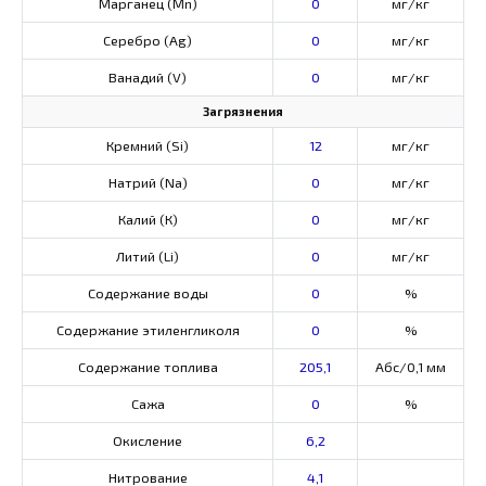
Марганец (Mn)
0
мг/кг
Серебро (Ag)
0
мг/кг
Ванадий (V)
0
мг/кг
Загрязнения
Кремний (Si)
12
мг/кг
Натрий (Na)
0
мг/кг
Калий (К)
0
мг/кг
Литий (Li)
0
мг/кг
Содержание воды
0
%
Содержание этиленгликоля
0
%
Содержание топлива
205,1
Абс/0,1 мм
Сажа
0
%
Окисление
6,2
Нитрование
4,1