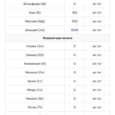
Вольфрам (W)
0
мг/кг
Бор (В)
182
мг/кг
Магний (Mg)
593
мг/кг
Кальций (Са)
1099
мг/кг
Индикаторы износа
Олово (Sn)
0
мг/кг
Свинец (Pb)
0
мг/кг
Алюминий (AI)
0
мг/кг
Железо (Fe)
0
мг/кг
Хром (Сг)
0
мг/кг
Медь (Cu)
0
мг/кг
Никель (Ni)
0
мг/кг
Титан (Ti)
0
мг/кг