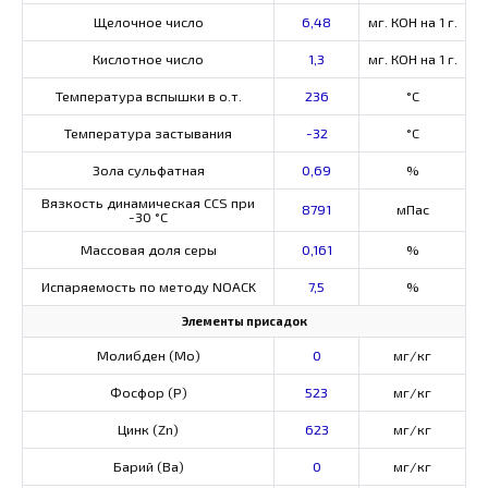
Щелочное число
6,48
мг. КОН на 1 г.
Кислотное число
1,3
мг. КОН на 1 г.
Температура вспышки в о.т.
236
°C
Температура застывания
-32
°C
Зола сульфатная
0,69
%
Вязкость динамическая CCS при
8791
мПас
-30 °С
Массовая доля серы
0,161
%
Испаряемость по методу NOACK
7,5
%
Элементы присадок
Молибден (Мо)
0
мг/кг
Фосфор (Р)
523
мг/кг
Цинк (Zn)
623
мг/кг
Барий (Ва)
0
мг/кг