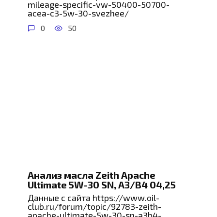
mileage-specific-vw-50400-50700-
acea-c3-5w-30-svezhee/
0
50
Анализ масла Zeith Apache
Ultimate 5W-30 SN, A3/B4 04,25
Данные с сайта https://www.oil-
club.ru/forum/topic/92783-zeith-
apache-ultimate-5w-30-sn-a3b4-