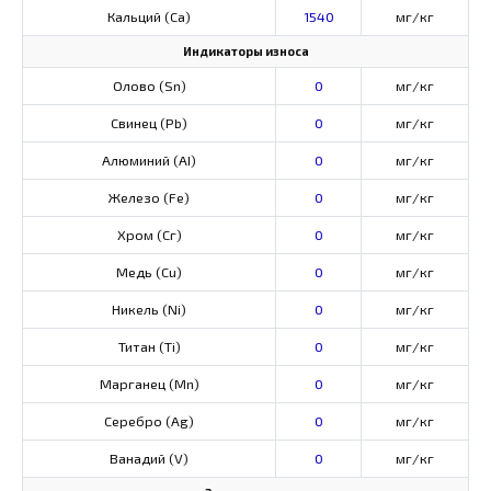
Кальций (Са)
1540
мг/кг
Индикаторы износа
Олово (Sn)
0
мг/кг
Свинец (Pb)
0
мг/кг
Алюминий (AI)
0
мг/кг
Железо (Fe)
0
мг/кг
Хром (Сг)
0
мг/кг
Медь (Cu)
0
мг/кг
Никель (Ni)
0
мг/кг
Титан (Ti)
0
мг/кг
Марганец (Mn)
0
мг/кг
Серебро (Ag)
0
мг/кг
Ванадий (V)
0
мг/кг