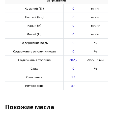
Загрязнения
Кремний (Si)
0
мг/кг
Натрий (Na)
0
мг/кг
Калий (К)
0
мг/кг
Литий (Li)
0
мг/кг
Содержание воды
0
%
Содержание этиленгликоля
0
%
Содержание топлива
202,2
Абс/0,1 мм
Сажа
0
%
Окисление
9,1
Нитрование
3,4
Похожие масла