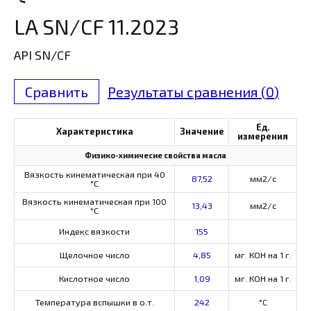
LA SN/CF 11.2023
API SN/CF
Сравнить
Результаты сравнения (
0
)
Ед.
Характеристика
Значение
измерения
Физико-химичесие свойства масла
Вязкость кинематическая при 40
87,52
мм2/с
°С
Вязкость кинематическая при 100
13,43
мм2/с
°С
Индекс вязкости
155
Щелочное число
4,85
мг. КОН на 1 г.
Кислотное число
1,09
мг. КОН на 1 г.
Температура вспышки в о.т.
242
°C