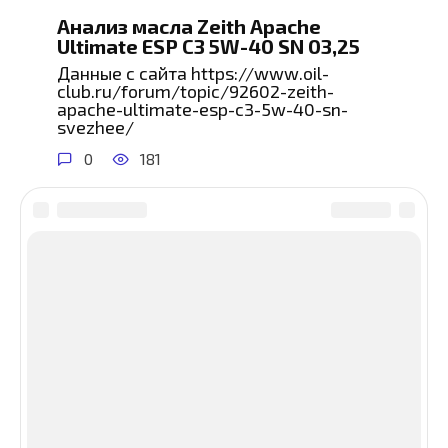
Анализ масла Zeith Apache
Ultimate ESP C3 5W-40 SN 03,25
Данные с сайта https://www.oil-
club.ru/forum/topic/92602-zeith-
apache-ultimate-esp-c3-5w-40-sn-
svezhee/
0
181
© 2026 сайт об обслуживании автомобилей
О сайте
-
Карта сайта
-
Политика
конфиденциальности
-
Контакты