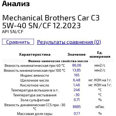
Анализ
Mechanical Brothers Car C3
5W-40 SN/CF 12.2023
API SN/CF
Сравнить
Результаты сравнения (
0
)
Ед.
Характеристика
Значение
измерения
Физико-химичесие свойства масла
86,06
мм2/с
Вязкость кинематическая при 40 °С
13,85
мм2/с
Вязкость кинематическая при 100 °С
165
Индекс вязкости
6,48
мг. КОН на 1 г.
Щелочное число
1,46
мг. КОН на 1 г.
Кислотное число
246
°C
Температура вспышки в о.т.
-30
°C
Температура застывания
0,71
%
Зола сульфатная
Вязкость динамическая CCS при -30
8885
мПас
°С
0,17
%
Массовая доля серы