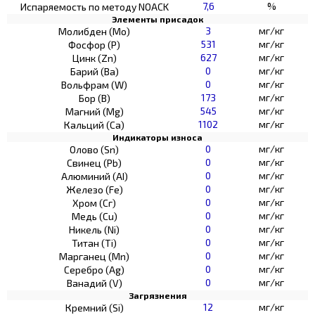
7,6
%
Испаряемость по методу NOACK
Элементы присадок
3
мг/кг
Молибден (Мо)
531
мг/кг
Фосфор (Р)
627
мг/кг
Цинк (Zn)
0
мг/кг
Барий (Ва)
0
мг/кг
Вольфрам (W)
173
мг/кг
Бор (В)
545
мг/кг
Магний (Mg)
1102
мг/кг
Кальций (Са)
Индикаторы износа
0
мг/кг
Олово (Sn)
0
мг/кг
Свинец (Pb)
0
мг/кг
Алюминий (AI)
0
мг/кг
Железо (Fe)
0
мг/кг
Хром (Сг)
0
мг/кг
Медь (Cu)
0
мг/кг
Никель (Ni)
0
мг/кг
Титан (Ti)
0
мг/кг
Марганец (Mn)
0
мг/кг
Серебро (Ag)
0
мг/кг
Ванадий (V)
Загрязнения
12
мг/кг
Кремний (Si)