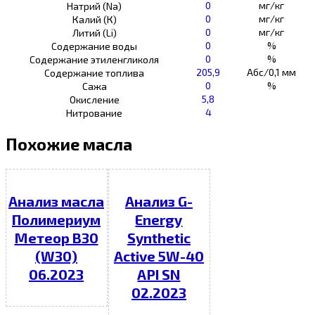
0
мг/кг
Натрий (Na)
0
мг/кг
Калий (К)
0
мг/кг
Литий (Li)
0
%
Содержание воды
0
%
Содержание этиленгликоля
205,9
Абс/0,1 мм
Содержание топлива
0
%
Сажа
5,8
Окисление
4
Нитрование
Похожие масла
Анализ масла
Анализ G-
Полимериум
Energy
Метеор В30
Synthetic
(W30)
Active 5W-40
06.2023
API SN
02.2023