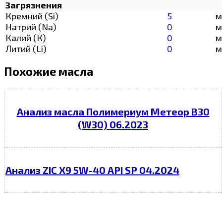
Загрязнения
Кремний (Si)
5
м
Натрий (Na)
0
м
Калий (К)
0
м
Литий (Li)
0
м
Похожие масла
Анализ масла Полимериум Метеор В30
(W30) 06.2023
Анализ ZIC X9 5W-40 API SP 04.2024