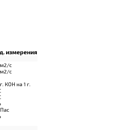
д. измерения
м2/с
м2/с
г. КОН на 1 г.
C
C
%
Пас
%