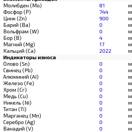
Молибден (Мо)
81
м
Фосфор (Р)
744
м
Цинк (Zn)
900
м
Барий (Ва)
0
м
Вольфрам (W)
0
м
Бор (В)
4
м
Магний (Mg)
17
м
Кальций (Са)
2022
м
Индикаторы износа
Олово (Sn)
0
м
Свинец (Pb)
0
м
Алюминий (AI)
0
м
Железо (Fe)
0
м
Хром (Сг)
0
м
Медь (Cu)
0
м
Никель (Ni)
0
м
Титан (Ti)
0
м
Марганец (Mn)
0
м
Серебро (Ag)
0
м
Ванадий (V)
0
м