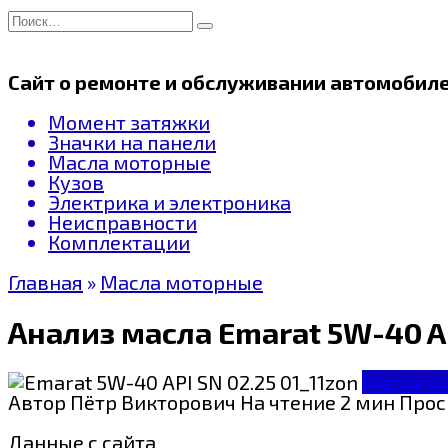
Перейти
Search
к
for:
содержанию
Сайт о ремонте и обслуживании автомобил
Момент затяжки
Значки на панели
Масла моторные
Кузов
Электрика и электроника
Неисправности
Комплектации
Главная
»
Масла моторные
Анализ масла Emarat 5W-40 AP
Масла м
Автор
Пётр Викторович
На чтение
2 мин
Прос
Данные с сайта