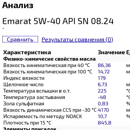
Анализ
Emarat 5W-40 API SN 08.24
-
Сравнить
Результаты сравнения (
0
)
Характеристика
Значение
Е
Физико-химичесие свойства масла
Вязкость кинематическая при 40 °С
86,36
м
Вязкость кинематическая при 100 °С
14,72
м
Индекс вязкости
179
Щелочное число
6,73
м
Температура вспышки в о.т.
225
°
Температура застывания
-48
°
Зола сульфатная
0,83
Вязкость динамическая CCS при -30 °С
4170
м
Испаряемость по методу NOACK
10,7
Плотность при 15 °C
845,8
Элементы присадок